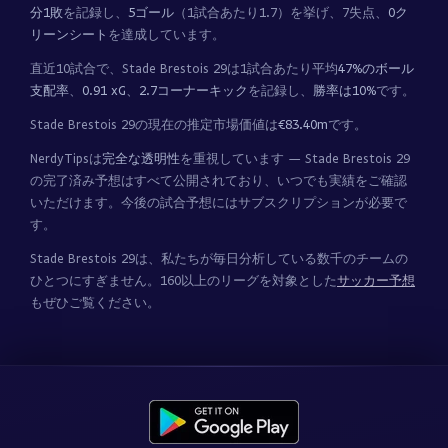
分1敗
を記録し、
5ゴール
（1試合あたり1.7）を挙げ、7失点、
0ク
リーンシート
を達成しています。
直近10試合で、Stade Brestois 29は1試合あたり平均
47%のボール
支配率
、
0.91 xG
、
2.7コーナーキック
を記録し、
勝率は10%
です。
Stade Brestois 29の現在の推定市場価値は
€83.40m
です。
NerdyTipsは
完全な透明性
を重視しています — Stade Brestois 29
の完了済み予想はすべて公開されており、いつでも実績をご確認
いただけます。今後の試合予想にはサブスクリプションが必要で
す。
Stade Brestois 29は、私たちが毎日分析している数千のチームの
ひとつにすぎません。160以上のリーグを対象とした
サッカー予想
もぜひご覧ください。