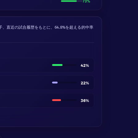
73%
の調子、直近の試合履歴をもとに、64.8%を超える的中率
42%
22%
36%