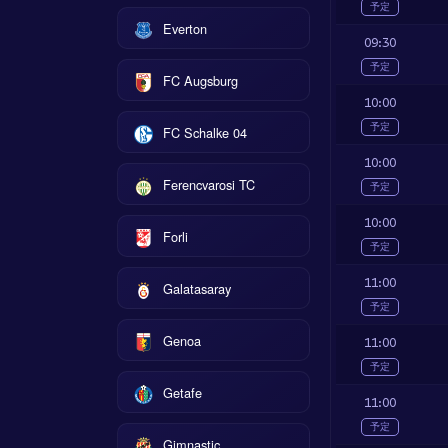
予定
Everton
09:30
予定
FC Augsburg
10:00
予定
FC Schalke 04
10:00
Ferencvarosi TC
予定
10:00
Forli
予定
11:00
Galatasaray
予定
Genoa
11:00
予定
Getafe
11:00
予定
Gimnastic