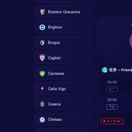
Bratstvo Gracanica
Brighton
Burgos
Cagliari
世界 - Friendl
Carrarese
04:00
Celta Vigo
終了
05:00
Cesena
予定
Chelsea
ライブ 48