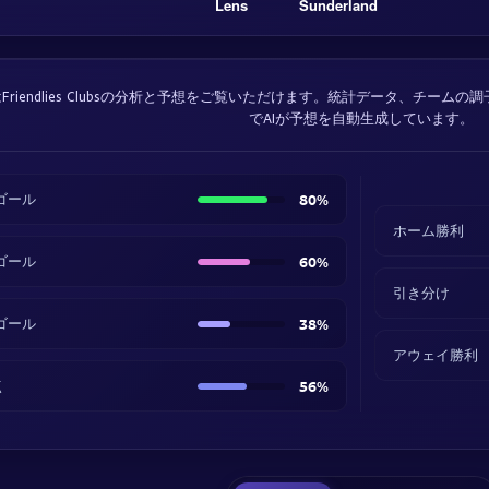
Lens
Sunderland
riendlies Clubsの分析と予想をご覧いただけます。統計データ、チーム
でAIが予想を自動生成しています。
5ゴール
80%
ホーム勝利
5ゴール
60%
引き分け
5ゴール
38%
アウェイ勝利
点
56%