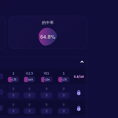
的中率
64.8%
1
O2.5
YES
1
3.5/10
-175
-149
-154
-175
?
?
?
?
?
?
?
?
?
?
?
?
5
?
?
?
?