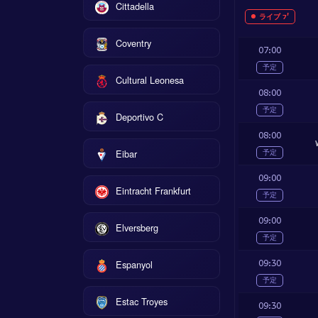
Cittadella
ライブ 7
Coventry
07:00
予定
Cultural Leonesa
08:00
予定
Deportivo C
08:00
Eibar
予定
09:00
Eintracht Frankfurt
予定
09:00
Elversberg
予定
09:30
Espanyol
予定
Estac Troyes
09:30