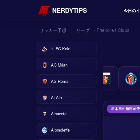
NERDYTIPS
今日のイ
サッカー予想
リーグ
Friendlies Clubs
/
/
1. FC Koln
AC Milan
AS Roma
Al Ain
本日の無料AI
Albacete
Albinoleffe