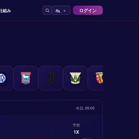
ログイン
仕組み
今日, 05:00
予想
1X