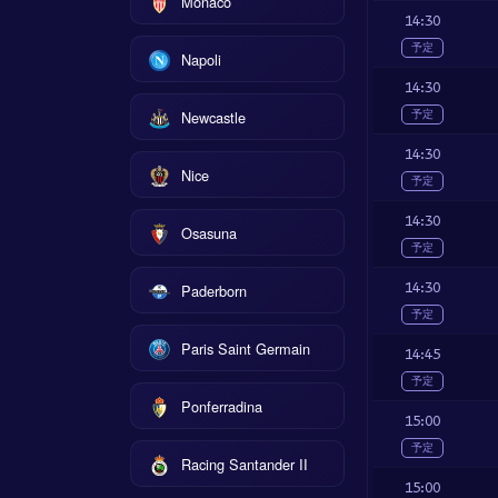
Monaco
14:30
予定
Napoli
14:30
Newcastle
予定
14:30
Nice
予定
14:30
Osasuna
予定
14:30
Paderborn
予定
Paris Saint Germain
14:45
予定
Ponferradina
15:00
予定
Racing Santander II
15:00