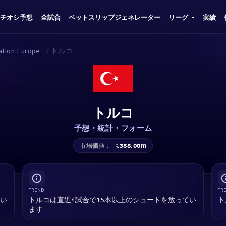
チオシ予想
全試合
ベットスリップジェネレーター
リーグ
実績
cation Europe
/
トルコ
トルコ
予想・統計・フォーム
€388.00m
市場価値：
TREND
TR
てい
トルコは直近4試合で15本以上のシュートを放ってい
ト
ます