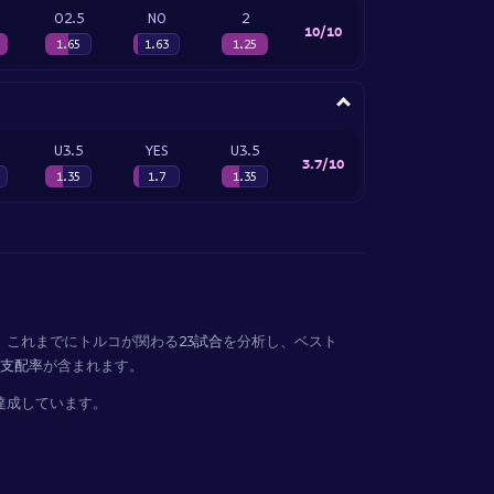
O2.5
NO
2
10/10
1.65
1.63
1.25
U3.5
YES
U3.5
3.7/10
1.35
1.7
1.35
。これまでにトルコが関わる
23試合
を分析し、ベスト
ル支配率
が含まれます。
達成しています。