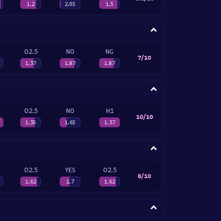
1.2
2.05
1.5
O2.5
NO
NG
7/10
1.37
1.87
1.87
O2.5
NO
H1
10/10
1.35
1.65
1.37
O2.5
YES
O2.5
8/10
1.62
1.7
1.62