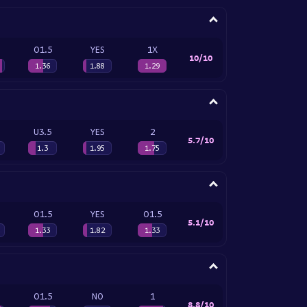
O1.5
YES
1X
10/10
1.36
1.88
1.29
U3.5
YES
2
5.7/10
1.3
1.95
1.75
O1.5
YES
O1.5
5.1/10
1.33
1.82
1.33
O1.5
NO
1
8.8/10