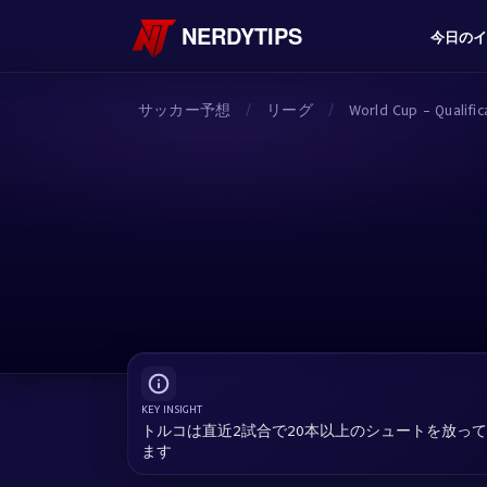
NERDYTIPS
今日のイ
サッカー予想
/
リーグ
/
World Cup - Qualifi
KEY INSIGHT
トルコは直近2試合で20本以上のシュートを放っ
ます