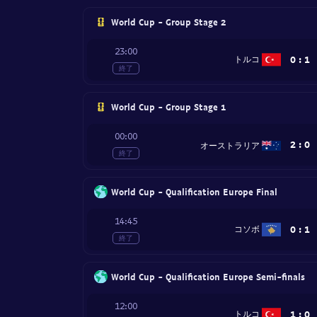
World Cup - Group Stage 2
23:00
0
:
1
トルコ
終了
World Cup - Group Stage 1
00:00
2
:
0
オーストラリア
終了
World Cup - Qualification Europe Final
14:45
0
:
1
コソボ
終了
World Cup - Qualification Europe Semi-finals
12:00
1
:
0
トルコ