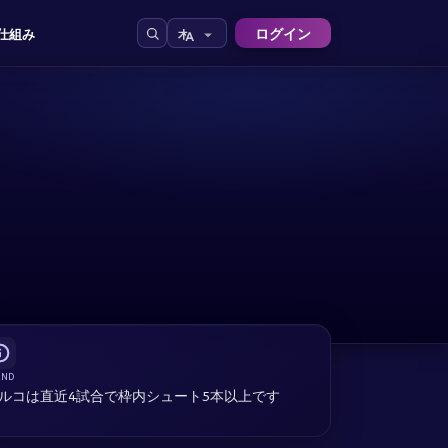
ログイン
仕組み
END
ルコは直近4試合で枠内シュート5本以上です