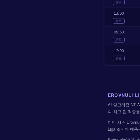
종료
13:00
종료
09:30
종료
12:00
종료
EROVNULI 
AI 알고리즘
NT A
여 최고 팁 적중
이번 시즌 Erovnu
Liga 조지아 예
Saburtalo이(