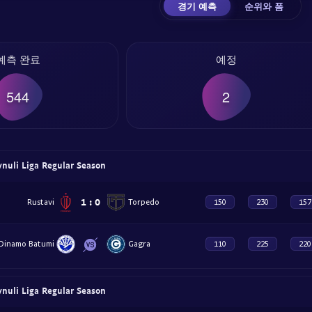
경기 예측
순위와 폼
예측 완료
예정
544
2
uli Liga Regular Season
1
:
0
Rustavi
Torpedo
150
230
157
Dinamo Batumi
Gagra
110
225
220
uli Liga Regular Season