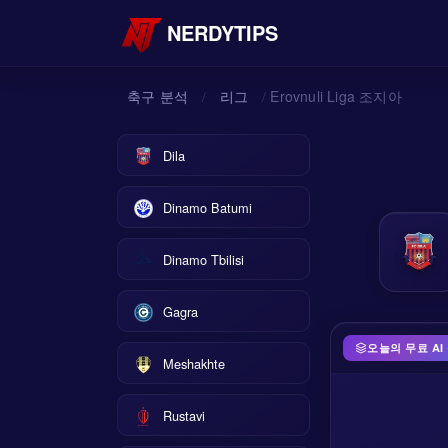
NERDYTIPS
축구 분석
리그
Erovnuli Liga 조지아
/
/
Dila
Dinamo Batumi
Dinamo Tbilisi
Gagra
오늘의 무료 AI
Meshakhte
Rustavi