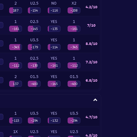
2
U2.5
NO
X2
4.2/10
187
-154
-116
-208
1
O2.5
YES
1
7/10
-161
-145
-135
-161
1
U3.5
YES
1
8.8/10
-345
-179
-114
-345
1
O2.5
YES
1
7.2/10
-112
-130
-161
-112
2
O1.5
YES
O1.5
6.8/10
137
-400
-145
-400
1
U3.5
YES
U3.5
4.7/10
-115
-294
-132
-294
1X
U2.5
YES
U2.5
4.5/10