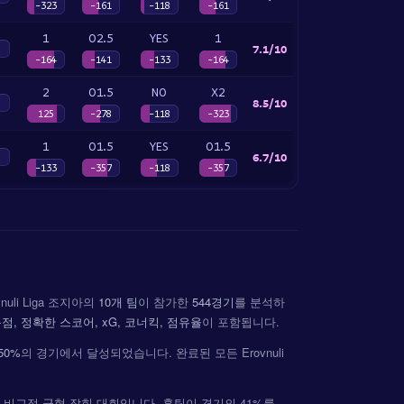
-323
-161
-118
-161
1
O2.5
YES
1
7.1/10
-164
-141
-133
-164
2
O1.5
NO
X2
8.5/10
125
-278
-118
-323
1
O1.5
YES
O1.5
6.7/10
-133
-357
-118
-357
uli Liga 조지아의
10개 팀
이 참가한
544경기
를 분석하
점, 정확한 스코어, xG, 코너킥, 점유율
이 포함됩니다.
50%
의 경기에서 달성되었습니다. 완료된 모든 Erovnuli
 득점이 비교적 균형 잡힌 대회입니다. 홈팀이 경기의 41%를