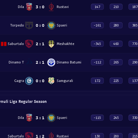
3
:
0
Dila
Rustavi
147
210
187
0
:
0
Torpedo
Spaeri
-161
280
385
2
:
1
Saburtalo
Meshakhte
-345
460
770
2
:
1
Dinamo T
Dinamo Batumi
-112
265
290
0
:
0
Gagra
Samgurali
172
225
137
uli Liga Regular Season
3
:
1
Dila
Spaeri
-115
245
330
1
:
2
Saburtalo
Rustavi
130
200
215