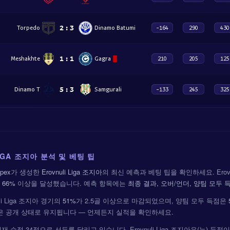
2
:
3
Torpedo
Dinamo Batumi
-164
290
430
1
:
1
Meshakhte
Gagra
210
205
125
5
:
3
Dinamo T
Samgurali
-133
245
325
LIGA 조지아 분석 및 베팅 팁
pex
가 생성한
Erovnuli Liga 조지아
의 최신 예측과 베팅 팁을 확인하세요. Erovn
률
66%
이상을 달성했습니다. 예측 항목에는
최종 결과, 오버/언더, 양팀 모두 득
li Liga 조지아 경기의
51%
가 2.5골 이상으로 마감되었으며, 양팀 모두 득점은
측은 공개 상태로 유지됩니다 — 언제든지 실적을 확인하세요.
가) 현재 승점 34점으로 선두를 달리고 있습니다. Erovnuli Liga 조지아은(는)