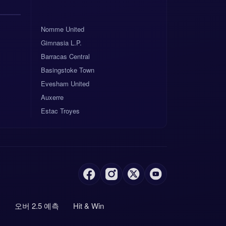
Nomme United
Gimnasia L.P.
Barracas Central
Basingstoke Town
Evesham United
Auxerre
Estac Troyes
측
오버 2.5 예측
Hit & Win