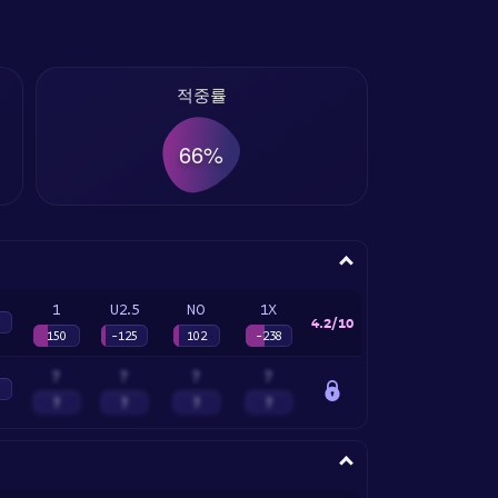
적중률
66%
1
U2.5
NO
1X
4.2/10
150
-125
102
-238
?
?
?
?
?
?
?
?