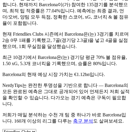
합니다. 현재까지 Barcelona이(가) 참여한
135경기
를 분석했으
며, 최적 팁 적중률은
77.04%
입니다. 예측에는
최종 결과, 언
더/오버, 양팀 모두 득점, 정확한 스코어, xG, 코너킥 & 볼 점유
율
이 포함됩니다.
현재
Friendlies Clubs
시즌에서 Barcelona은(는) 3경기를 치르며
2승 0무 1패
를 기록했고,
7골
(경기당 2.3골)을 넣고 4골을 실점
했으며,
1회 무실점
을 달성했습니다.
최근 10경기에서 Barcelona은(는) 경기당 평균
70% 볼 점유율
,
1.50 xG
,
5.3개 코너킥
을 기록했으며,
승률은 80%
입니다.
Barcelona의 현재 예상 시장 가치는
€1.12bn
입니다.
NerdyTips는
완전한 투명성
을 기반으로 합니다 — Barcelona의
모든 완료된 예측은 그대로 공개되어 있어 언제든지 저희 실적
을 확인할 수 있습니다. 다가오는 경기 예측은 구독이 필요합
니다.
저희가 매일 분석하는 수천 개 팀 중 하나가 바로 Barcelona입
니다. 160개 이상의 리그를 다루는
축구 분석
도 살펴보세요.