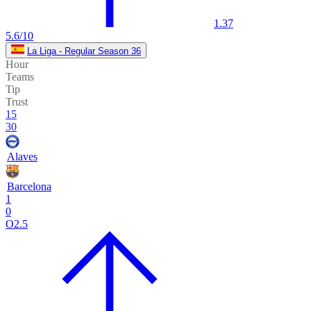
1.37
5.6/10
La Liga - Regular Season 36
Hour
Teams
Tip
Trust
15
30
Alaves
Barcelona
1
0
O2.5