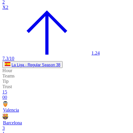
2
X2
1.24
7.3/10
La Liga - Regular Season 38
Hour
Teams
Tip
Trust
15
00
Valencia
Barcelona
3