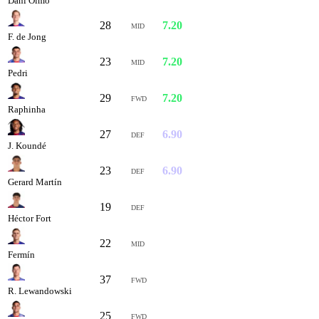
Dani Olmo
28
7.20
MID
F. de Jong
23
7.20
MID
Pedri
29
7.20
FWD
Raphinha
27
6.90
DEF
J. Koundé
23
6.90
DEF
Gerard Martín
19
6.70
DEF
Héctor Fort
22
6.70
MID
Fermín
37
6.30
FWD
R. Lewandowski
25
6.30
FWD