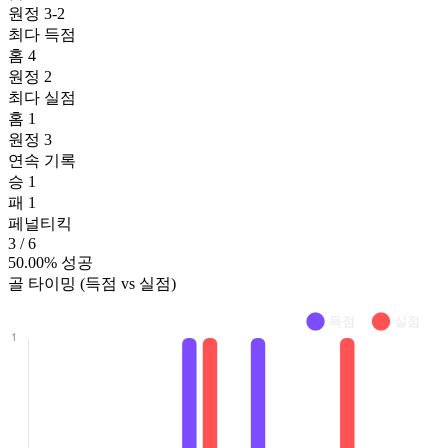
원정
3-2
최다 득점
홈
4
원정
2
최다 실점
홈
1
원정
3
연속 기록
승
1
패
1
페널티킥
3
/ 6
50.00% 성공
골 타이밍 (득점 vs 실점)