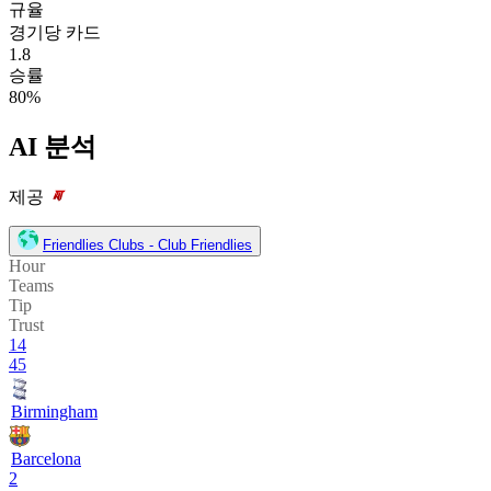
규율
경기당 카드
1.8
승률
80%
AI 분석
제공
Friendlies Clubs - Club Friendlies
Hour
Teams
Tip
Trust
14
45
Birmingham
Barcelona
2