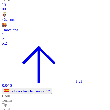
Trust
15
00
Osasuna
Barcelona
1
2
X2
1.21
8.8/10
La Liga - Regular Season 32
Hour
Teams
Tip
Trust