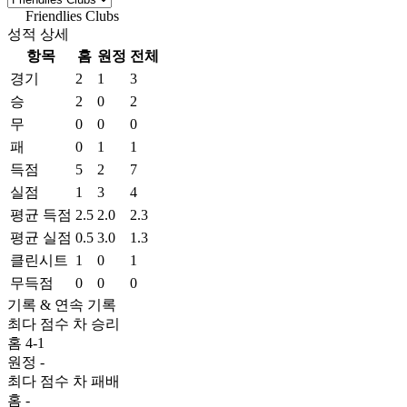
Friendlies Clubs
World • 시즌 2026
성적 상세
항목
홈
원정
전체
경기
2
1
3
승
2
0
2
무
0
0
0
패
0
1
1
득점
5
2
7
실점
1
3
4
평균 득점
2.5
2.0
2.3
평균 실점
0.5
3.0
1.3
클린시트
1
0
1
무득점
0
0
0
기록 & 연속 기록
최다 점수 차 승리
홈
4-1
원정
-
최다 점수 차 패배
홈
-