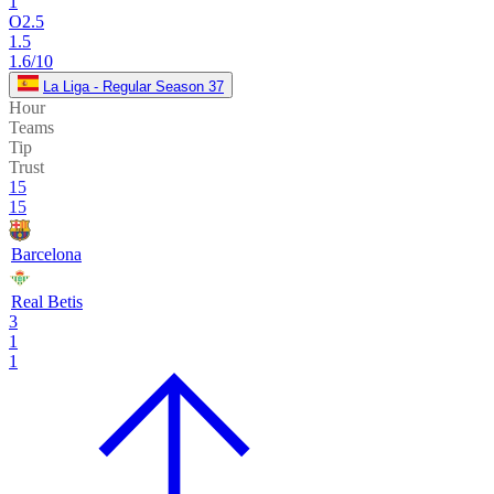
1
O2.5
1.5
1.6/10
La Liga - Regular Season 37
Hour
Teams
Tip
Trust
15
15
Barcelona
Real Betis
3
1
1