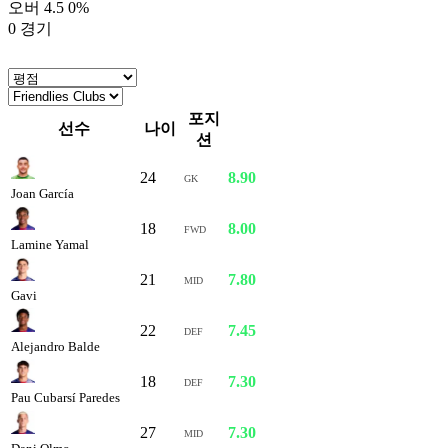
오버 4.5
0%
0 경기
포지
선수
나이
평점
션
24
8.90
GK
Joan García
18
8.00
FWD
Lamine Yamal
21
7.80
MID
Gavi
22
7.45
DEF
Alejandro Balde
18
7.30
DEF
Pau Cubarsí Paredes
27
7.30
MID