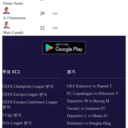
Ferran Torres
29
6.30
DEF
A. Christensen
22
-
MID
Marc Casadó
주요 리그
경기
GKS Katowice vs Hapoel T
UEFA Champions League 분석
FC Copenhagen vs Debreceni V
UEFA Europa League 분석
Deportivo M vs Racing M
UEFA Europa Conference League
분석
Tacuary vs Guairena FC
I Liga 분석
Deportivo C vs Manta FC
First League 분석
Defensore vs Douglas Haig