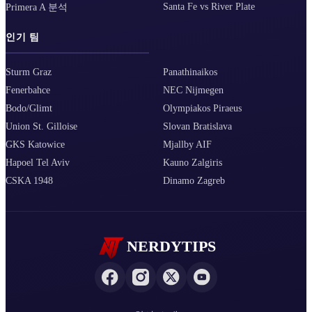
Santa Fe vs River Plate
Primera A 분석
인기 팀
Sturm Graz
Panathinaikos
Fenerbahce
NEC Nijmegen
Bodo/Glimt
Olympiakos Piraeus
Union St. Gilloise
Slovan Bratislava
GKS Katowice
Mjallby AIF
Hapoel Tel Aviv
Kauno Zalgiris
CSKA 1948
Dinamo Zagreb
NERDYTIPS