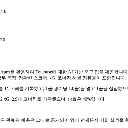
8/10
/10
 Apex
를 활용하여 Toulouse에 대한 AI 기반 축구 팁을 제공합니다.
모두 득점, 정확한 스코어, xG, 코너킥 & 볼 점유율
이 포함됩니다.
승 1무 0패
를 기록했고,
1골
(경기당 1.0골)을 넣고 1골을 실점했으
92 xG
,
2.9개 코너킥
을 기록했으며,
승률은 40%
입니다.
e의 모든 완료된 예측은 그대로 공개되어 있어 언제든지 저희 실적을