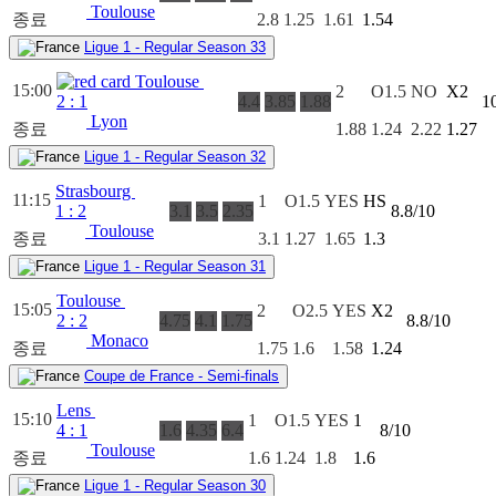
Toulouse
종료
2.8
1.25
1.61
1.54
Ligue 1 - Regular Season 33
Toulouse
15:00
2
O1.5
NO
X2
2
:
1
4.4
3.85
1.88
1
Lyon
종료
1.88
1.24
2.22
1.27
Ligue 1 - Regular Season 32
Strasbourg
11:15
1
O1.5
YES
HS
1
:
2
3.1
3.5
2.35
8.8/10
Toulouse
종료
3.1
1.27
1.65
1.3
Ligue 1 - Regular Season 31
Toulouse
15:05
2
O2.5
YES
X2
2
:
2
4.75
4.1
1.75
8.8/10
Monaco
종료
1.75
1.6
1.58
1.24
Coupe de France - Semi-finals
Lens
15:10
1
O1.5
YES
1
4
:
1
1.6
4.35
6.4
8/10
Toulouse
종료
1.6
1.24
1.8
1.6
Ligue 1 - Regular Season 30