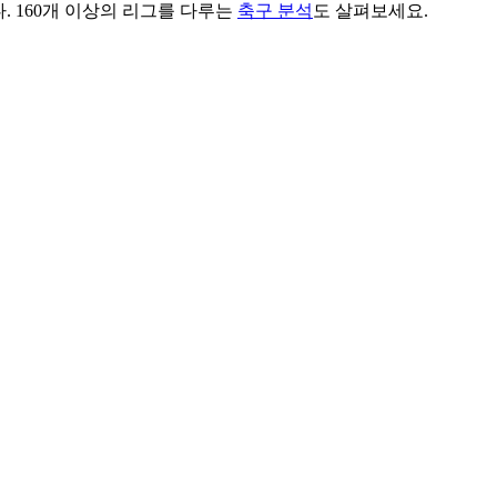
다. 160개 이상의 리그를 다루는
축구 분석
도 살펴보세요.