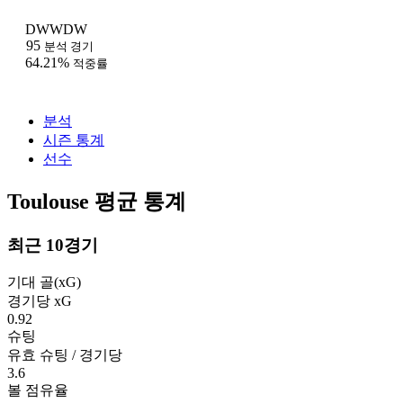
D
W
W
D
W
95
분석 경기
64.21%
적중률
분석
시즌 통계
선수
Toulouse 평균 통계
최근 10경기
기대 골(xG)
경기당 xG
0.92
슈팅
유효 슈팅 / 경기당
3.6
볼 점유율