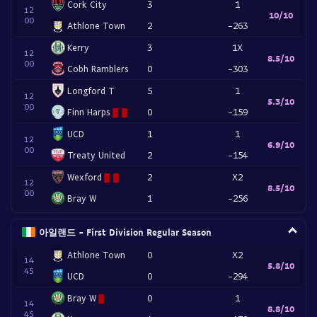
Cork City
3
1
12
10/10
00
Athlone Town
2
-263
Kerry
3
1X
12
8.5/10
00
Cobh Ramblers
0
-303
Longford T
5
1
12
5.3/10
00
Finn Harps
0
-159
UCD
1
1
12
6.9/10
00
Treaty United
2
-154
Wexford
2
X2
12
8.5/10
00
Bray W
1
-256
아일랜드 - First Division Regular Season
Athlone Town
0
X2
14
5.8/10
45
UCD
0
-294
Bray W
0
1
14
8.8/10
45