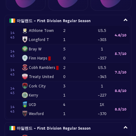
아일랜드 - First Division Regular Season
Athlone Town
2
U3.5
14
4.6/10
45
Longford T
1
-303
Bray W
5
1
14
5.7/10
45
Finn Harps
0
-357
Cobh Ramblers
2
U3.5
14
7.2/10
45
Treaty United
0
-345
Cork City
3
1
14
8.8/10
45
Kerry
1
-227
UCD
4
1X
14
8.5/10
45
Wexford
1
-370
아일랜드 - First Division Regular Season