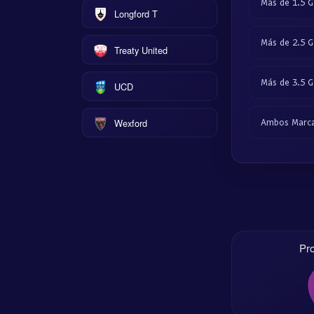
Más de 1.5 G
Longford T
Más de 2.5 G
Treaty United
Más de 3.5 G
UCD
Wexford
Ambos Marc
Pr