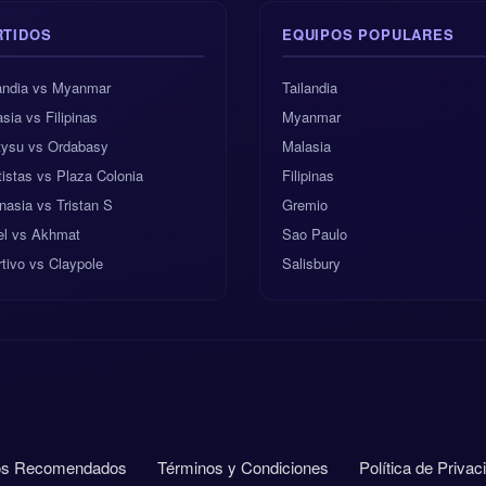
RTIDOS
EQUIPOS POPULARES
landia vs Myanmar
Tailandia
sia vs Filipinas
Myanmar
tysu vs Ordabasy
Malasia
istas vs Plaza Colonia
Filipinas
asia vs Tristan S
Gremio
el vs Akhmat
Sao Paulo
tivo vs Claypole
Salisbury
ios Recomendados
Términos y Condiciones
Política de Privac