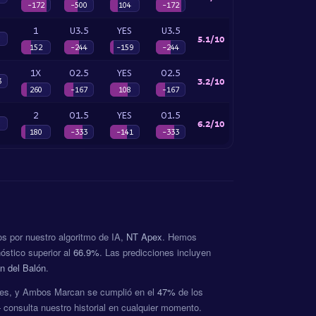
-172
-500
104
-172
1
U3.5
YES
U3.5
5.1/10
152
-244
-159
-244
1X
O2.5
YES
O2.5
3.2/10
3
260
-167
108
-167
2
O1.5
YES
O1.5
6.2/10
180
-333
-141
-333
os por nuestro algoritmo de IA,
NT Apex
. Hemos
nóstico superior al
66.9%
. Las predicciones incluyen
n del Balón
.
goles, y Ambos Marcan se cumplió en el
47%
de los
 consulta nuestro historial en cualquier momento.