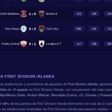
1
:
0
Cobh Ramblers
Wexford
152
230
165
0
:
3
Finn Harps
Cork City
860
435
-31
0
:
1
Treaty United
Longford T
147
220
180
S FIRST DIVISION IRLANDA
mas predicciones y pronósticos de apuestas de
First Division Irlanda
, generad
tidos
de
10 equipos
en First Division Irlanda, con una precisión del mejor pro
 Más/Menos Goles, Ambos Marcan, Resultado Exacto, xG, Córners y Posesió
el
48%
de los partidos de First Division Irlanda terminaron con más de 2.5 
 las predicciones finalizadas de First Division Irlanda permanecen visibles —