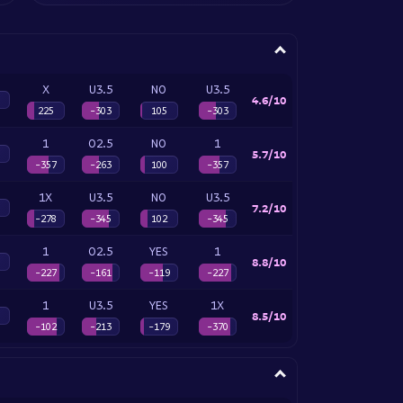
X
U3.5
NO
U3.5
4.6/10
225
-303
105
-303
1
O2.5
NO
1
5.7/10
-357
-263
100
-357
1X
U3.5
NO
U3.5
7.2/10
-278
-345
102
-345
1
O2.5
YES
1
8.8/10
-227
-161
-119
-227
1
U3.5
YES
1X
8.5/10
-102
-213
-179
-370