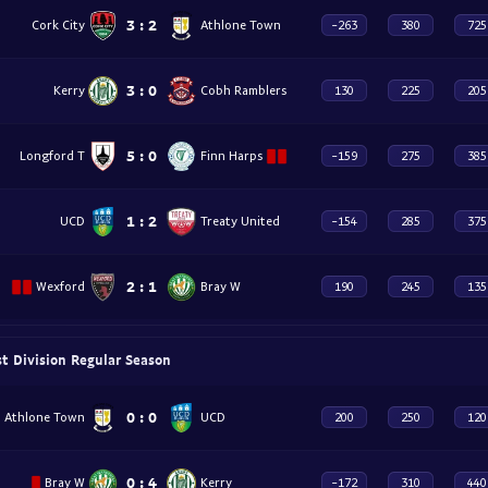
3
:
2
Cork City
Athlone Town
-263
380
725
3
:
0
Kerry
Cobh Ramblers
130
225
205
5
:
0
Longford T
Finn Harps
-159
275
385
1
:
2
UCD
Treaty United
-154
285
375
2
:
1
Wexford
Bray W
190
245
135
rst Division Regular Season
0
:
0
Athlone Town
UCD
200
250
120
0
:
4
Bray W
Kerry
-172
310
440