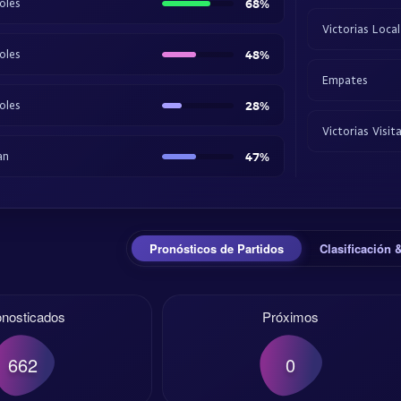
oles
68%
Victorias Local
oles
48%
Empates
oles
28%
Victorias Visit
an
47%
Pronósticos de Partidos
Clasificación
onosticados
Próximos
662
0