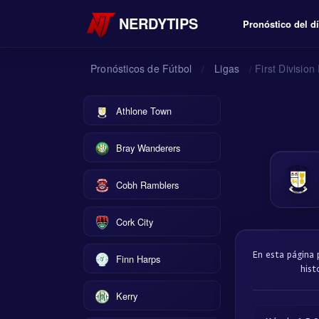
NERDYTIPS
Pronóstico del d
Pronósticos de Fútbol
Ligas
First Division
/
/
Athlone Town
Bray Wanderers
Cobh Ramblers
Cork City
En esta página p
Finn Harps
hist
Kerry