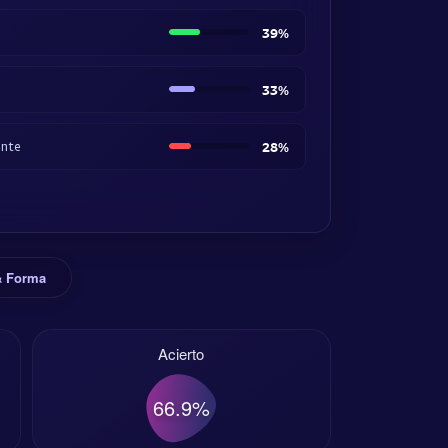
39%
33%
ante
28%
 & Forma
Acierto
66.9%