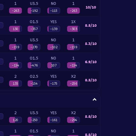
1
U3.5
NO
1
10/10
-263
-192
-115
-263
1
O1.5
YES
1X
8.5/10
130
-357
-139
-303
1
U3.5
NO
1
5.3/10
-159
-270
-102
-159
1
O1.5
NO
1
6.9/10
-154
-476
107
-154
2
O2.5
YES
X2
8.5/10
135
-154
-175
-256
2
U3.5
YES
X2
5.8/10
120
-250
-161
-294
1
O1.5
NO
1
8.8/10