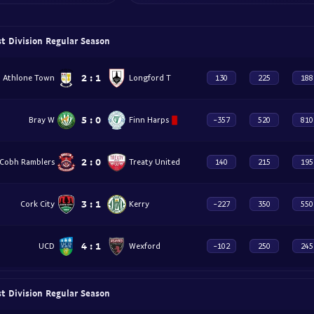
rst Division Regular Season
2
:
1
Athlone Town
Longford T
130
225
188
5
:
0
Bray W
Finn Harps
-357
520
810
2
:
0
Cobh Ramblers
Treaty United
140
215
195
3
:
1
Cork City
Kerry
-227
350
550
4
:
1
UCD
Wexford
-102
250
245
rst Division Regular Season