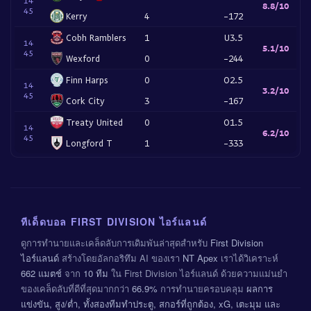
14
8.8/10
45
Kerry
4
-172
Cobh Ramblers
1
U3.5
14
5.1/10
45
Wexford
0
-244
Finn Harps
0
O2.5
14
3.2/10
45
Cork City
3
-167
Treaty United
0
O1.5
14
6.2/10
45
Longford T
1
-333
ทีเด็ดบอล FIRST DIVISION ไอร์แลนด์
ดูการทำนายและเคล็ดลับการเดิมพันล่าสุดสำหรับ
First Division
ไอร์แลนด์
สร้างโดยอัลกอริทึม AI ของเรา
NT Apex
เราได้วิเคราะห์
662 แมตช์
จาก
10 ทีม
ใน First Division ไอร์แลนด์ ด้วยความแม่นยำ
ของเคล็ดลับที่ดีที่สุดมากกว่า
66.9%
การทำนายครอบคลุม
ผลการ
แข่งขัน, สูง/ต่ำ, ทั้งสองทีมทำประตู, สกอร์ที่ถูกต้อง, xG, เตะมุม และ