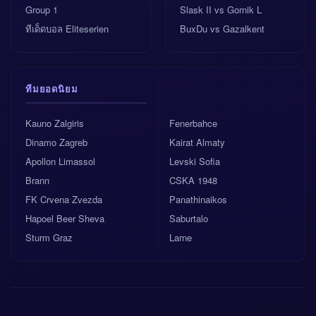
Group 1
Slask II vs Gornik L
ทีเด็ดบอล Eliteserien
BuxDu vs Gazalkent
ทีมยอดนิยม
Kauno Zalgiris
Fenerbahce
Dinamo Zagreb
Kairat Almaty
Apollon Limassol
Levski Sofia
Brann
CSKA 1948
FK Crvena Zvezda
Panathinaikos
Hapoel Beer Sheva
Saburtalo
Sturm Graz
Larne