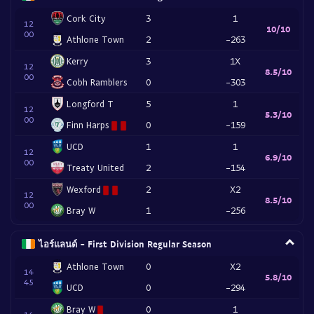
Cork City
3
1
12
10/10
00
Athlone Town
2
-263
Kerry
3
1X
12
8.5/10
00
Cobh Ramblers
0
-303
Longford T
5
1
12
5.3/10
00
Finn Harps
0
-159
UCD
1
1
12
6.9/10
00
Treaty United
2
-154
Wexford
2
X2
12
8.5/10
00
Bray W
1
-256
ไอร์แลนด์ - First Division Regular Season
Athlone Town
0
X2
14
5.8/10
45
UCD
0
-294
Bray W
0
1