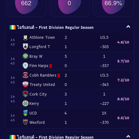
662
0
66.9%
ไอร์แลนด์ - First Division Regular Season
Athlone Town
2
U3.5
14
4.6/10
45
Longford T
1
-303
Bray W
5
1
14
5.7/10
45
Finn Harps
0
-357
Cobh Ramblers
2
U3.5
14
7.2/10
45
Treaty United
0
-345
Cork City
3
1
14
8.8/10
45
Kerry
1
-227
UCD
4
1X
14
8.5/10
45
Wexford
1
-370
ไอร์แลนด์ - First Division Regular Season