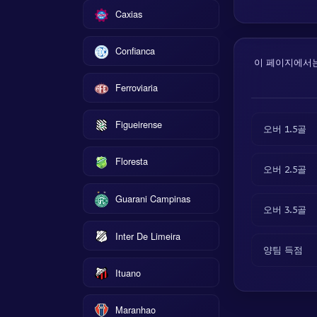
Caxias
Confianca
이 페이지에서는 
Ferroviaria
Figueirense
오버 1.5골
Floresta
오버 2.5골
Guarani Campinas
오버 3.5골
Inter De Limeira
양팀 득점
Ituano
Maranhao