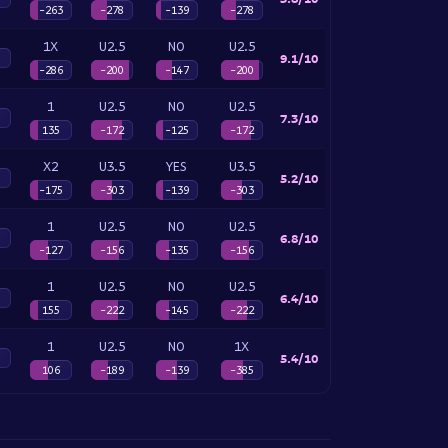
-263
-278
-139
-278
1X
U2.5
NO
U2.5
9.1/10
-286
-200
-147
-200
1
U2.5
NO
U2.5
7.3/10
135
-172
-125
-172
X2
U3.5
YES
U3.5
5.2/10
-175
-303
-139
-303
1
U2.5
NO
U2.5
6.8/10
-127
-156
-135
-156
1
U2.5
NO
U2.5
6.4/10
155
-222
-145
-222
1
U2.5
NO
1X
5.4/10
106
-189
-139
-385