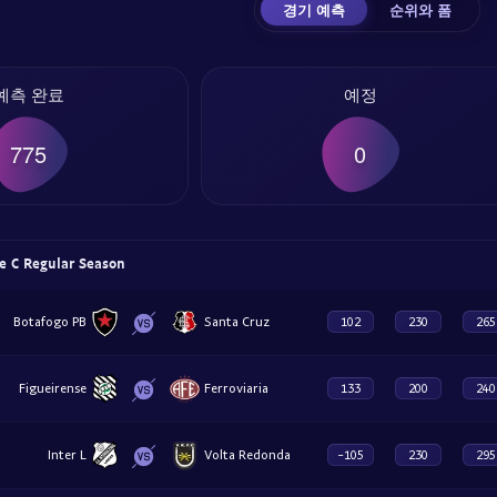
경기 예측
순위와 폼
예측 완료
예정
775
0
 C Regular Season
Botafogo PB
Santa Cruz
102
230
265
Figueirense
Ferroviaria
133
200
240
Inter L
Volta Redonda
-105
230
295