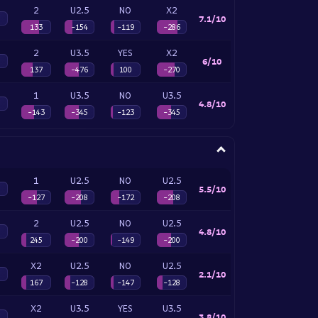
2
U2.5
NO
X2
7.1/10
133
-154
-119
-286
2
U3.5
YES
X2
6/10
137
-476
100
-270
1
U3.5
NO
U3.5
4.8/10
-143
-345
-123
-345
1
U2.5
NO
U2.5
5.5/10
-127
-208
-172
-208
2
U2.5
NO
U2.5
4.8/10
245
-200
-149
-200
X2
U2.5
NO
U2.5
2.1/10
167
-128
-147
-128
X2
U3.5
YES
U3.5
3.8/10