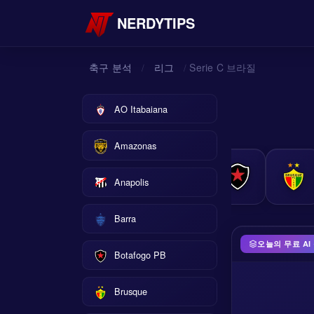
NERDYTIPS
축구 분석
리그
Serie C 브라질
/
/
AO Itabaiana
Amazonas
Anapolis
Barra
오늘의 무료 AI
Botafogo PB
Brusque