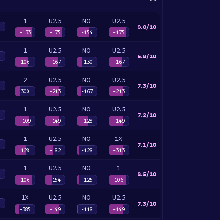
1
U2.5
NO
U2.5
8.8/10
-133
-175
-154
-175
1
U2.5
NO
U2.5
6.8/10
106
-167
-130
-167
2
U2.5
NO
U2.5
7.3/10
300
-213
-167
-213
1
U2.5
NO
U2.5
7.2/10
-109
-149
-128
-149
1
U2.5
NO
1X
7.1/10
128
-182
-128
-313
1
U2.5
NO
1
8.5/10
106
-154
-125
106
1X
U2.5
NO
U2.5
7.3/10
-385
-149
-118
-149