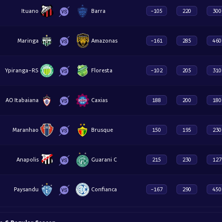
Ituano
Barra
-105
220
300
Maringa
Amazonas
-161
285
460
Ypiranga-RS
Floresta
-102
205
310
AO Itabaiana
Caxias
188
200
180
Maranhao
Brusque
150
195
230
Anapolis
Guarani C
215
230
127
Paysandu
Confianca
-167
290
450