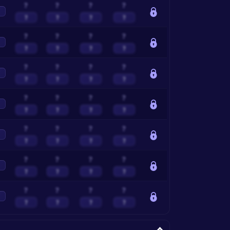
?
?
?
?
?
?
?
?
?
?
?
?
?
?
?
?
?
?
?
?
?
?
?
?
?
?
?
?
?
?
?
?
?
?
?
?
?
?
?
?
?
?
?
?
?
?
?
?
?
?
?
?
?
?
?
?