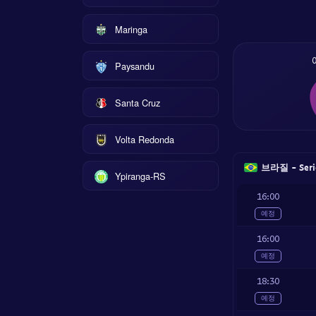
Maringa
Paysandu
Santa Cruz
Volta Redonda
브라질 - Serie
Ypiranga-RS
16:00
예정
16:00
예정
18:30
예정