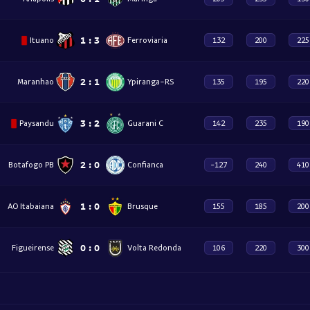
1
:
3
Ituano
Ferroviaria
132
200
225
2
:
1
Maranhao
Ypiranga-RS
135
195
220
3
:
2
Paysandu
Guarani C
142
235
190
2
:
0
Botafogo PB
Confianca
-127
240
410
1
:
0
AO Itabaiana
Brusque
155
185
200
0
:
0
Figueirense
Volta Redonda
106
220
300