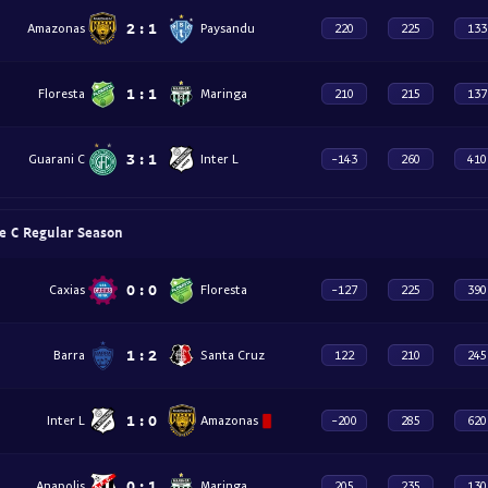
2
:
1
Amazonas
Paysandu
220
225
133
1
:
1
Floresta
Maringa
210
215
137
3
:
1
Guarani C
Inter L
-143
260
410
 C Regular Season
0
:
0
Caxias
Floresta
-127
225
390
1
:
2
Barra
Santa Cruz
122
210
245
1
:
0
Inter L
Amazonas
-200
285
620
0
:
1
Anapolis
Maringa
205
235
130