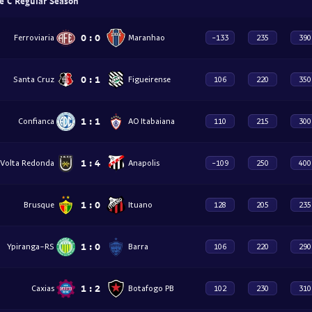
 C Regular Season
0
:
0
Ferroviaria
Maranhao
-133
235
390
0
:
1
Santa Cruz
Figueirense
106
220
350
1
:
1
Confianca
AO Itabaiana
110
215
300
1
:
4
Volta Redonda
Anapolis
-109
250
400
1
:
0
Brusque
Ituano
128
205
235
1
:
0
Ypiranga-RS
Barra
106
220
290
1
:
2
Caxias
Botafogo PB
102
230
310