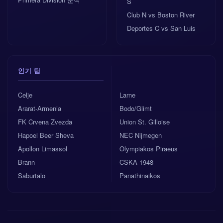
S
Club N vs Boston River
Deportes C vs San Luis
인기 팀
Celje
Larne
Ararat-Armenia
Bodo/Glimt
FK Crvena Zvezda
Union St. Gilloise
Hapoel Beer Sheva
NEC Nijmegen
Apollon Limassol
Olympiakos Piraeus
Brann
CSKA 1948
Saburtalo
Panathinaikos