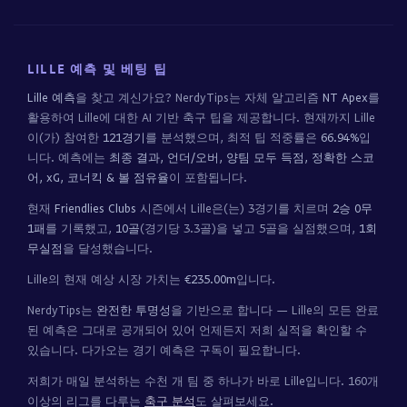
LILLE 예측 및 베팅 팁
Lille 예측
을 찾고 계신가요? NerdyTips는 자체 알고리즘
NT Apex
를
활용하여 Lille에 대한 AI 기반 축구 팁을 제공합니다. 현재까지 Lille
이(가) 참여한
121경기
를 분석했으며, 최적 팁 적중률은
66.94%
입
니다. 예측에는
최종 결과, 언더/오버, 양팀 모두 득점, 정확한 스코
어, xG, 코너킥 & 볼 점유율
이 포함됩니다.
현재
Friendlies Clubs
시즌에서 Lille은(는) 3경기를 치르며
2승 0무
1패
를 기록했고,
10골
(경기당 3.3골)을 넣고 5골을 실점했으며,
1회
무실점
을 달성했습니다.
Lille의 현재 예상 시장 가치는
€235.00m
입니다.
NerdyTips는
완전한 투명성
을 기반으로 합니다 — Lille의 모든 완료
된 예측은 그대로 공개되어 있어 언제든지 저희 실적을 확인할 수
있습니다. 다가오는 경기 예측은 구독이 필요합니다.
저희가 매일 분석하는 수천 개 팀 중 하나가 바로 Lille입니다. 160개
이상의 리그를 다루는
축구 분석
도 살펴보세요.