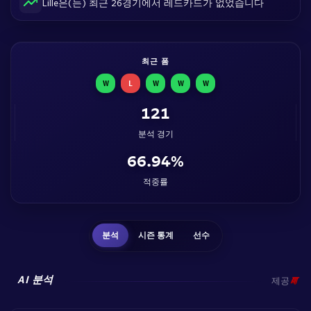
Lille은(는) 최근 26경기에서 레드카드가 없었습니다
최근 폼
W
L
W
W
W
121
분석 경기
66.94%
적중률
분석
시즌 통계
선수
AI 분석
제공