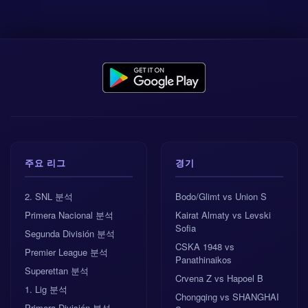
주요 리그
경기
2. SNL 분석
Bodo/Glimt vs Union S
Primera Nacional 분석
Kairat Almaty vs Levski
Sofia
Segunda División 분석
CSKA 1948 vs
Premier League 분석
Panathinaikos
Superettan 분석
Crvena Z vs Hapoel B
1. Lig 분석
Chongqing vs SHANGHAI
Primera División 분석