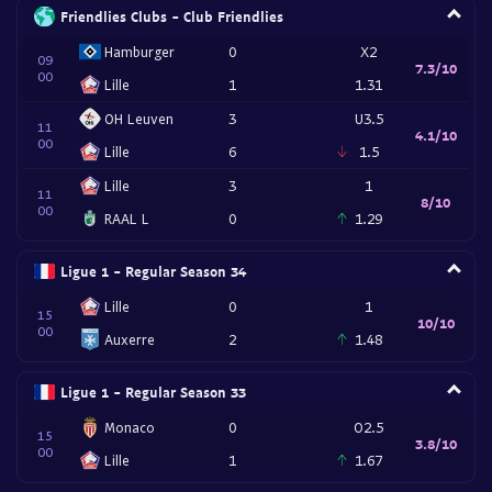
Friendlies Clubs - Club Friendlies
Hamburger
0
X2
09
7.3/10
00
Lille
1
1.31
OH Leuven
3
U3.5
11
4.1/10
00
Lille
6
1.5
Lille
3
1
11
8/10
00
RAAL L
0
1.29
Ligue 1 - Regular Season 34
Lille
0
1
15
10/10
00
Auxerre
2
1.48
Ligue 1 - Regular Season 33
Monaco
0
O2.5
15
3.8/10
00
Lille
1
1.67