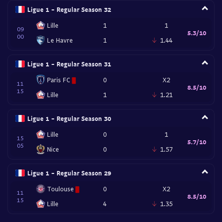
Ligue 1 - Regular Season 32
Lille
1
1
09
5.3/10
00
Le Havre
1
1.44
Ligue 1 - Regular Season 31
Paris FC
0
X2
11
8.5/10
15
Lille
1
1.21
Ligue 1 - Regular Season 30
Lille
0
1
15
5.7/10
05
Nice
0
1.57
Ligue 1 - Regular Season 29
Toulouse
0
X2
11
8.5/10
15
Lille
4
1.35