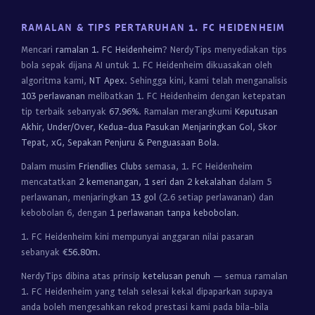
RAMALAN & TIPS PERTARUHAN 1. FC HEIDENHEIM
Mencari
ramalan 1. FC Heidenheim
? NerdyTips menyediakan tips
bola sepak dijana AI untuk 1. FC Heidenheim dikuasakan oleh
algoritma kami,
NT Apex
. Sehingga kini, kami telah menganalisis
103 perlawanan
melibatkan 1. FC Heidenheim dengan ketepatan
tip terbaik sebanyak
67.96%
. Ramalan merangkumi
Keputusan
Akhir, Under/Over, Kedua-dua Pasukan Menjaringkan Gol, Skor
Tepat, xG, Sepakan Penjuru & Penguasaan Bola
.
Dalam musim
Friendlies Clubs
semasa, 1. FC Heidenheim
mencatatkan
2 kemenangan, 1 seri dan 2 kekalahan
dalam 5
perlawanan, menjaringkan
13 gol
(2.6 setiap perlawanan) dan
kebobolan 6, dengan
1 perlawanan tanpa kebobolan
.
1. FC Heidenheim kini mempunyai anggaran nilai pasaran
sebanyak
€56.80m
.
NerdyTips dibina atas prinsip
ketelusan penuh
— semua ramalan
1. FC Heidenheim yang telah selesai kekal dipaparkan supaya
anda boleh mengesahkan rekod prestasi kami pada bila-bila