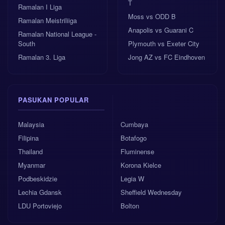
T
Ramalan I Liga
Moss vs ODD B
Ramalan Meistriliiga
Anapolis vs Guarani C
Ramalan National League -
South
Plymouth vs Exeter City
Ramalan 3. Liga
Jong AZ vs FC Eindhoven
PASUKAN POPULAR
Malaysia
Cumbaya
Filipina
Botafogo
Thailand
Fluminense
Myanmar
Korona Kielce
Podbeskidzie
Legia W
Lechia Gdansk
Sheffield Wednesday
LDU Portoviejo
Bolton