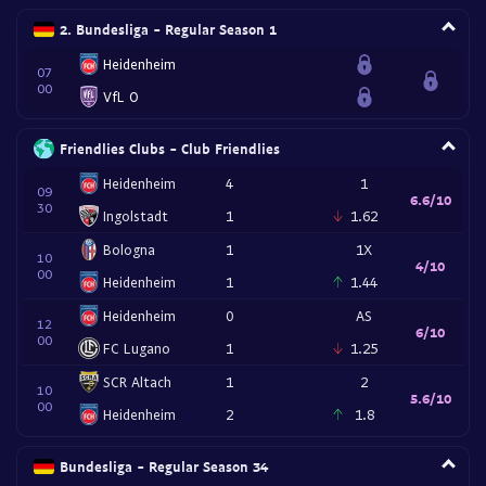
2. Bundesliga - Regular Season 1
Heidenheim
07
00
VfL O
Friendlies Clubs - Club Friendlies
Heidenheim
4
1
09
6.6/10
30
Ingolstadt
1
1.62
Bologna
1
1X
10
4/10
00
Heidenheim
1
1.44
Heidenheim
0
AS
12
6/10
00
FC Lugano
1
1.25
SCR Altach
1
2
10
5.6/10
00
Heidenheim
2
1.8
Bundesliga - Regular Season 34