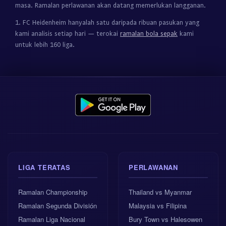
masa. Ramalan perlawanan akan datang memerlukan langganan.
1. FC Heidenheim hanyalah satu daripada ribuan pasukan yang
kami analisis setiap hari — terokai
ramalan bola sepak
kami
untuk lebih 160 liga.
LIGA TERATAS
PERLAWANAN
Ramalan Championship
Thailand vs Myanmar
Ramalan Segunda División
Malaysia vs Filipina
Ramalan Liga Nacional
Bury Town vs Halesowen