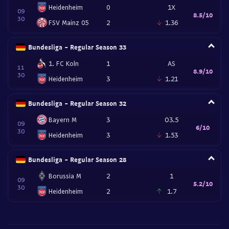
Heidenheim
0
1X
09
8.5/10
30
FSV Mainz 05
2
1.36
Bundesliga - Regular Season 33
1. FC Koln
1
AS
11
8.9/10
30
Heidenheim
3
1.21
Bundesliga - Regular Season 32
Bayern M
3
O3.5
09
6/10
30
Heidenheim
3
1.53
Bundesliga - Regular Season 28
Borussia M
2
1
09
5.2/10
30
Heidenheim
2
1.7