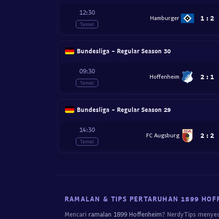
12:30
1
:
2
Hamburger
Tamat
Bundesliga - Regular Season 30
09:30
2
:
1
Hoffenheim
Tamat
Bundesliga - Regular Season 29
14:30
2
:
2
FC Augsburg
Tamat
RAMALAN & TIPS PERTARUHAN 1899 HOF
Mencari
ramalan 1899 Hoffenheim
? NerdyTips menyed