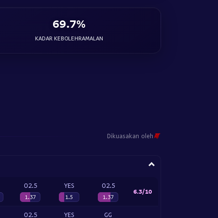
69.7%
KADAR KEBOLEHRAMALAN
Dikuasakan oleh
O2.5
YES
O2.5
6.3/10
1.37
1.5
1.37
O2.5
YES
GG