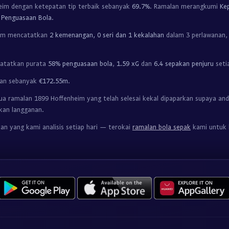
eim dengan ketepatan tip terbaik sebanyak
69.7%
. Ramalan merangkumi
Ke
& Penguasaan Bola
.
eim mencatatkan
2 kemenangan, 0 seri dan 1 kekalahan
dalam 3 perlawanan,
catatkan purata
58% penguasaan bola
,
1.59 xG
dan
6.4 sepakan penjuru
seti
aran sebanyak
€172.55m
.
 ramalan 1899 Hoffenheim yang telah selesai kekal dipaparkan supaya and
kan langganan.
an yang kami analisis setiap hari — terokai
ramalan bola sepak
kami untuk l