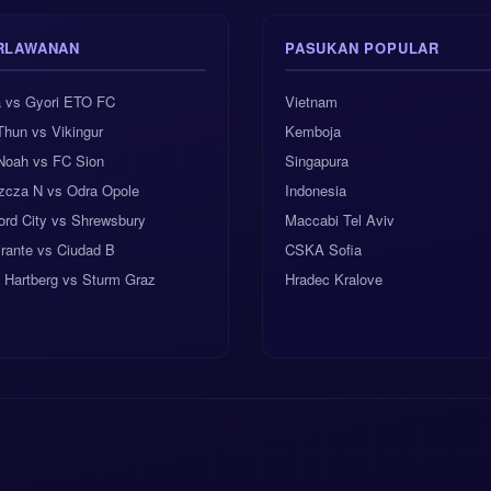
RLAWANAN
PASUKAN POPULAR
a vs Gyori ETO FC
Vietnam
Thun vs Vikingur
Kemboja
Noah vs FC Sion
Singapura
zcza N vs Odra Opole
Indonesia
ord City vs Shrewsbury
Maccabi Tel Aviv
rante vs Ciudad B
CSKA Sofia
 Hartberg vs Sturm Graz
Hradec Kralove