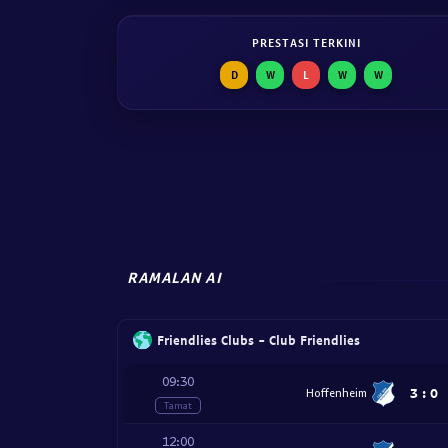
PRESTASI TERKINI
D
W
L
W
W
RAMALAN AI
Friendlies Clubs - Club Friendlies
09:30
3
:
0
Hoffenheim
Tamat
12:00