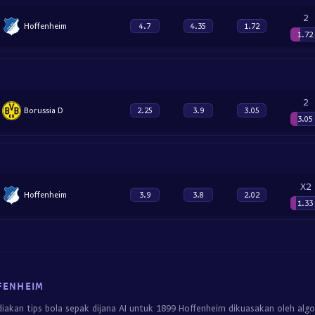
2
Hoffenheim
4.7
4.35
1.72
1.72
2
Borussia D
2.25
3.9
3.05
3.05
X2
Hoffenheim
3.9
3.8
2.02
1.33
FENHEIM
iakan tips bola sepak dijana AI untuk 1899 Hoffenheim dikuasakan oleh alg