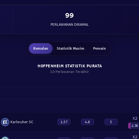
99
PERLAWANAN DIRAMAL
Ramalan
Statistik Musim
Pemain
HOFFENHEIM STATISTIK PURATA
10 Perlawanan Terakhir
X2
Karlsruher SC
1.57
4.8
5
2.38
X2