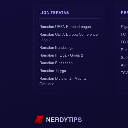
LIGA TERATAS
PE
Ramalan UEFA Europa League
Rig
Ramalan UEFA Europa Conference
FC 
League
FC 
Ramalan Bundesliga
Pus
Ramalan III Liga - Group 2
Salf
Ramalan Eliteserien
Almi
Ramalan 1 Lyga
TSV
Ramalan Division 2 - Västra
Götaland
NERDYTIPS