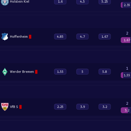
Holstein Kiel
1.6
4.5
5.25
2.35
2
Hoffenheim
4.85
4.7
1.67
1.67
1
Werder Bremen
1.55
5
5.8
1.55
2
VfB S
2.25
3.9
3.2
3.2