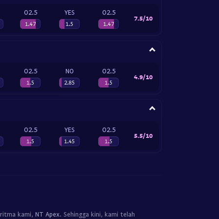
O2.5
YES
O2.5
7.5/10
1.47
1.5
1.47
O2.5
NO
O2.5
4.9/10
1.5
2.85
1.5
O2.5
YES
O2.5
5.5/10
1.5
1.45
1.5
oritma kami,
NT Apex
. Sehingga kini, kami telah