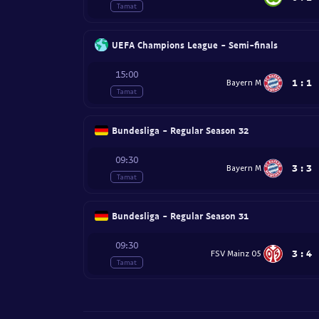
Tamat
UEFA Champions League - Semi-finals
15:00
1
:
1
Bayern M
Tamat
Bundesliga - Regular Season 32
09:30
3
:
3
Bayern M
Tamat
Bundesliga - Regular Season 31
09:30
3
:
4
FSV Mainz 05
Tamat