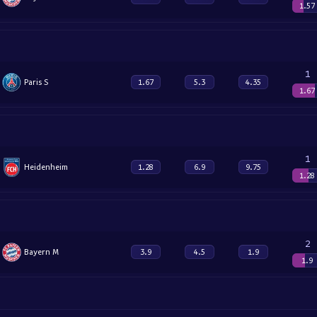
1.57
1
Paris S
1.67
5.3
4.35
1.67
1
Heidenheim
1.28
6.9
9.75
1.28
2
Bayern M
3.9
4.5
1.9
1.9