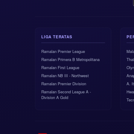
LIGA TERATAS
PE
Ramalan Premier League
Mala
Ramalan Primera B Metropolitana
Tha
Ramalan First League
Oly
Ramalan NB III - Northwest
Anap
Ramalan Premier Division
A. I
Ramalan Second League A -
Hwa
Division A Gold
Tec