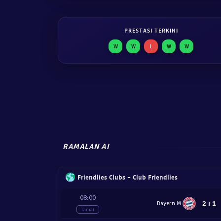
PRESTASI TERKINI
W
W
L
W
W
RAMALAN AI
Friendlies Clubs - Club Friendlies
08:00
2
:
1
Bayern M
Tamat