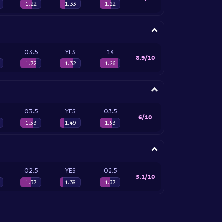
1.22
1.33
1.22
O3.5
YES
1X
8.9/10
1.72
1.32
1.26
O3.5
YES
O3.5
6/10
1.53
1.49
1.53
O2.5
YES
O2.5
5.1/10
1.37
1.38
1.37