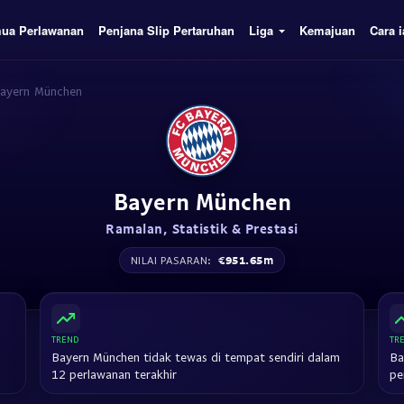
ua Perlawanan
Penjana Slip Pertaruhan
Liga
Kemajuan
Cara i
ayern München
Bayern München
Ramalan, Statistik & Prestasi
€951.65m
NILAI PASARAN:
TREND
TR
Bayern München tidak tewas di tempat sendiri dalam
Ba
12 perlawanan terakhir
pe