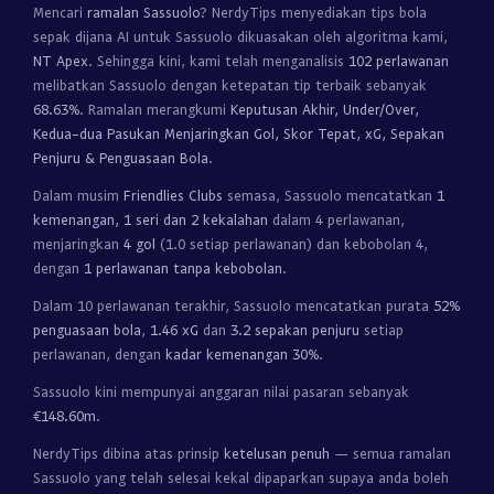
Mencari
ramalan Sassuolo
? NerdyTips menyediakan tips bola
sepak dijana AI untuk Sassuolo dikuasakan oleh algoritma kami,
NT Apex
. Sehingga kini, kami telah menganalisis
102 perlawanan
melibatkan Sassuolo dengan ketepatan tip terbaik sebanyak
68.63%
. Ramalan merangkumi
Keputusan Akhir, Under/Over,
Kedua-dua Pasukan Menjaringkan Gol, Skor Tepat, xG, Sepakan
Penjuru & Penguasaan Bola
.
Dalam musim
Friendlies Clubs
semasa, Sassuolo mencatatkan
1
kemenangan, 1 seri dan 2 kekalahan
dalam 4 perlawanan,
menjaringkan
4 gol
(1.0 setiap perlawanan) dan kebobolan 4,
dengan
1 perlawanan tanpa kebobolan
.
Dalam 10 perlawanan terakhir, Sassuolo mencatatkan purata
52%
penguasaan bola
,
1.46 xG
dan
3.2 sepakan penjuru
setiap
perlawanan, dengan
kadar kemenangan 30%
.
Sassuolo kini mempunyai anggaran nilai pasaran sebanyak
€148.60m
.
NerdyTips dibina atas prinsip
ketelusan penuh
— semua ramalan
Sassuolo yang telah selesai kekal dipaparkan supaya anda boleh