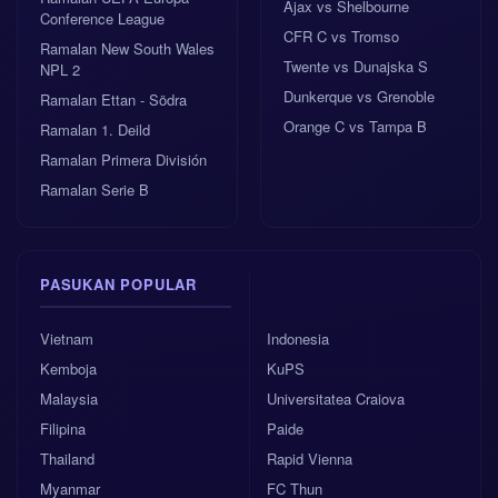
Ajax vs Shelbourne
Conference League
CFR C vs Tromso
Ramalan New South Wales
Twente vs Dunajska S
NPL 2
Dunkerque vs Grenoble
Ramalan Ettan - Södra
Orange C vs Tampa B
Ramalan 1. Deild
Ramalan Primera División
Ramalan Serie B
PASUKAN POPULAR
Vietnam
Indonesia
Kemboja
KuPS
Malaysia
Universitatea Craiova
Filipina
Paide
Thailand
Rapid Vienna
Myanmar
FC Thun