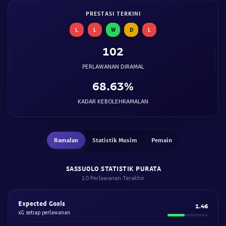
PRESTASI TERKINI
L
L
W
D
L
102
PERLAWANAN DIRAMAL
68.63%
KADAR KEBOLEHRAMALAN
Ramalan
Statistik Musim
Pemain
SASSUOLO STATISTIK PURATA
10 Perlawanan Terakhir
Expected Goals
1.46
xG setiap perlawanan