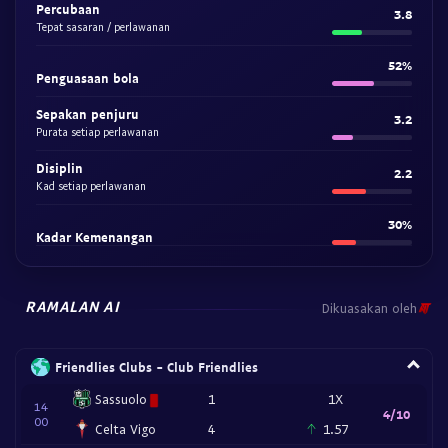
Percubaan
3.8
Tepat sasaran / perlawanan
52%
Penguasaan bola
Sepakan penjuru
3.2
Purata setiap perlawanan
Disiplin
2.2
Kad setiap perlawanan
30%
Kadar Kemenangan
RAMALAN AI
Dikuasakan oleh
Friendlies Clubs - Club Friendlies
Sassuolo
1
1X
14
4/10
00
Celta Vigo
4
1.57