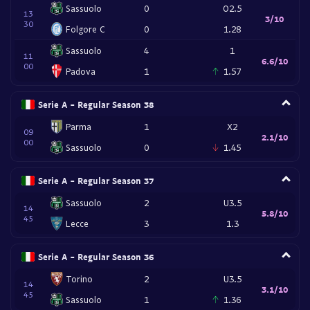
Sassuolo
0
O2.5
13
3/10
30
Folgore C
0
1.28
Sassuolo
4
1
11
6.6/10
00
Padova
1
1.57
Serie A - Regular Season 38
Parma
1
X2
09
2.1/10
00
Sassuolo
0
1.45
Serie A - Regular Season 37
Sassuolo
2
U3.5
14
5.8/10
45
Lecce
3
1.3
Serie A - Regular Season 36
Torino
2
U3.5
14
3.1/10
45
Sassuolo
1
1.36