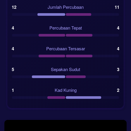
12
Jumlah Percubaan
11
4
Percubaan Tepat
4
4
Percubaan Tersasar
4
5
Sepakan Sudut
3
1
Kad Kuning
2