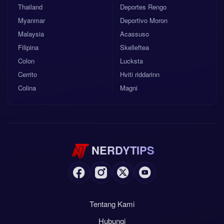
Thailand
Deportes Rengo
Myanmar
Deportivo Moron
Malaysia
Acassuso
Filipina
Skelleftea
Colon
Lucksta
Cerrito
Hviti riddarinn
Colina
Magni
NERDYTIPS
Tentang Kami
Hubungi