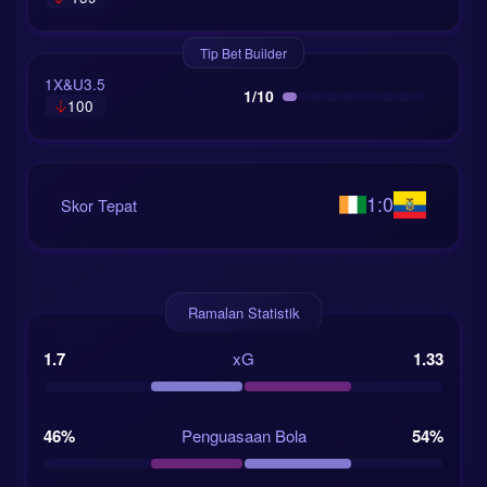
Tip Bet Builder
1X&U3.5
1/10
100
1:0
Skor Tepat
Ramalan Statistik
1.7
xG
1.33
46%
Penguasaan Bola
54%