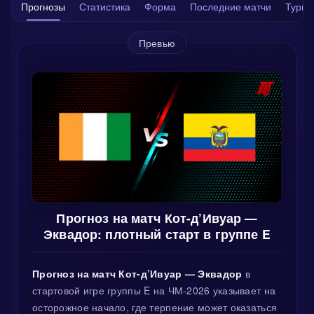
Прогнозы
Статистика
Форма
Последние матчи
Турни
Превью
Прогноз на матч Кот-д’Ивуар —
Эквадор: плотный старт в группе E
Прогноз на матч Кот-д’Ивуар — Эквадор
в
стартовой игре группы E на ЧМ-2026 указывает на
осторожное начало, где терпение может оказаться