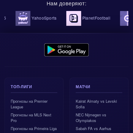
Нам доверяют:
без большого перевеса. Иначе говоря, рынок ждёт
равную игру, где всё может решить один эпизод.
YahooSports
PlanetFootball
B
Выбор NerdyTips AI: мало голов, узкая
разница
Теперь к цифрам нашей модели. Лучший выбор
NerdyTips —
Тотал меньше 2.5 голов
с
коэффициентом 1.44 и уровнем доверия 2.6/10.
Уверенность невысокая, так что это не матч для
«максимальной ставки» — скорее сигнал, что
сценарий встречи тяготеет к осторожному и
закрытому футболу.
ТОП-ЛИГИ
МАТЧИ
Прогнозы на Premier
Kairat Almaty vs Levski
Основной Прогноз
: Тотал меньше 2.5 голов
League
Sofia
@ 1.44 (доверие 2.6/10)
Прогнозы на MLS Next
NEC Nijmegen vs
Pro
Olympiakos
Линия 1X2
: 1X (Кот-д’Ивуар или ничья) @ 1.6
Прогнозы на Primeira Liga
Sabah FA vs Aarhus
(доверие 2.3)