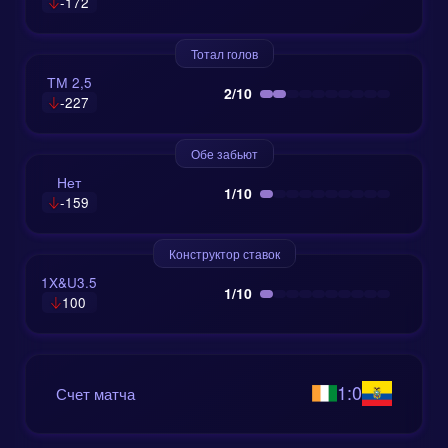
-172
нередко надолго «застревают» в центре поля.
Именно такой баланс хорошо ложится на
Тотал голов
ожидаемый сценарий: прогнозируется владение
ТМ 2,5
2/10
мячом 54% у Эквадора против 46% у Кот-д’Ивуара.
-227
Если так и будет, ивуарийцы, вероятно, проведут
больше времени в ожидании момента для
Обе забьют
прессинга и контратак, а Эквадор будут стараться
Нет
перекатывать мяч с фланга на фланг и искать
1/10
-159
более безопасные передачи. Такой темп обычно
снижает вероятность
большого количества
Конструктор ставок
голов
, особенно в стартовом туре группы.
1X&U3.5
1/10
100
На что обратить внимание в начале
матча
Темп первого тайма
: модель склоняется к
1:0
Счет матча
0:0 к перерыву, что говорит о медленном
раскачивании, а не о резвом старте.