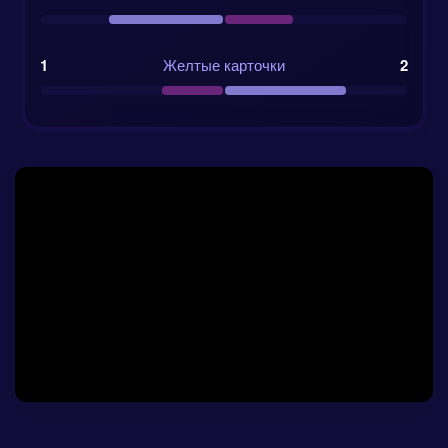
потенциале Эквадора
Недавней истории
очных встреч
на уровне
1
Желтые карточки
2
чемпионатов мира, которая действительно
определяла бы эту пару, почти нет, поэтому лучше
опираться на текущие игровые паттерны, а не на
воспоминания. Эквадор уже показывали, что
умеют брать своё в статусе андердога на выезде
— особенно когда обыграли Колумбию 0:1
19.11.2024 при очень высоком коэффициенте
(около 6.2). Это важный сигнал: Эквадор способны
удержать матч в узких рамках, а потом нанести
один точный удар.
Коэффициенты и что говорит рынок
Текущие
коэффициенты ставок
в линии 1X2
говорят о минимальных разрывах: победа Кот-
д’Ивуара — 3.75, ничья — 2.87, победа Эквадора
— 2.45. Эквадор идут небольшими фаворитами, но