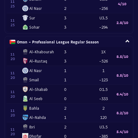
11
4/10
25
Al Nasr
2
-256
Sur
3
U3.5
11
2.8/10
25
Sohar
3
-294
Oman - Professional League Regular Season
Al-Khabourah
3
1X
11
8.5/10
20
Al-Rustaq
3
-526
Al Nasr
1
1
11
8.5/10
20
Smail
1
-123
Al-Shabab
0
O1.5
11
6.4/10
20
Al Seeb
0
-333
Bahla
2
2
11
8.2/10
20
Al-Nahda
1
120
Ibri
2
U3.5
11
5.4/10
20
Dhofar
0
-385