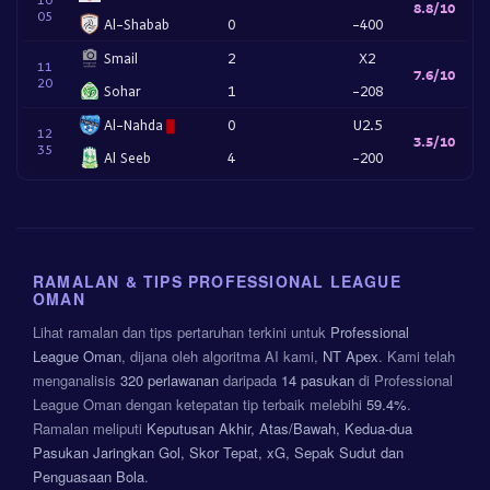
8.8/10
05
Al-Shabab
0
-400
Smail
2
X2
11
7.6/10
20
Sohar
1
-208
Al-Nahda
0
U2.5
12
3.5/10
35
Al Seeb
4
-200
RAMALAN & TIPS PROFESSIONAL LEAGUE
OMAN
Lihat ramalan dan tips pertaruhan terkini untuk
Professional
League Oman
, dijana oleh algoritma AI kami,
NT Apex
. Kami telah
menganalisis
320 perlawanan
daripada
14 pasukan
di Professional
League Oman dengan ketepatan tip terbaik melebihi
59.4%
.
Ramalan meliputi
Keputusan Akhir, Atas/Bawah, Kedua-dua
Pasukan Jaringkan Gol, Skor Tepat, xG, Sepak Sudut dan
Penguasaan Bola
.