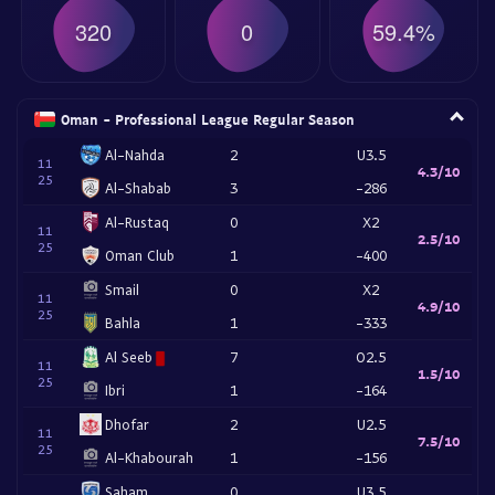
320
0
59.4%
Oman - Professional League Regular Season
Al-Nahda
2
U3.5
11
4.3/10
25
Al-Shabab
3
-286
Al-Rustaq
0
X2
11
2.5/10
25
Oman Club
1
-400
Smail
0
X2
11
4.9/10
25
Bahla
1
-333
Al Seeb
7
O2.5
11
1.5/10
25
Ibri
1
-164
Dhofar
2
U2.5
11
7.5/10
25
Al-Khabourah
1
-156
Saham
0
U3.5