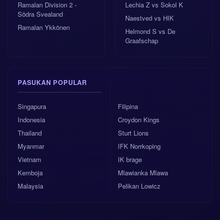
Ramalan Division 2 -
Lechia Z vs Sokol K
Södra Svealand
Naestved vs HIK
Ramalan Ykkönen
Helmond S vs De
Graafschap
PASUKAN POPULAR
Singapura
Filipina
Indonesia
Croydon Kings
Thailand
Sturt Lions
Myanmar
IFK Norrkoping
Vietnam
IK brage
Kemboja
Mlawianka Mlawa
Malaysia
Pelikan Lowicz