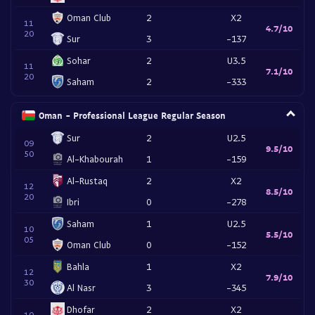
Oman Club
2
X2
11
4.7/10
20
Sur
3
-137
Sohar
2
U3.5
11
7.1/10
20
Saham
2
-333
Oman - Professional League Regular Season
Sur
2
U2.5
09
9.5/10
50
Al-Khabourah
1
-159
Al-Rustaq
2
X2
12
8.5/10
20
Ibri
0
-278
Saham
1
U2.5
10
5.5/10
05
Oman Club
0
-152
Bahla
1
X2
12
7.9/10
30
Al Nasr
3
-345
Dhofar
2
X2
10