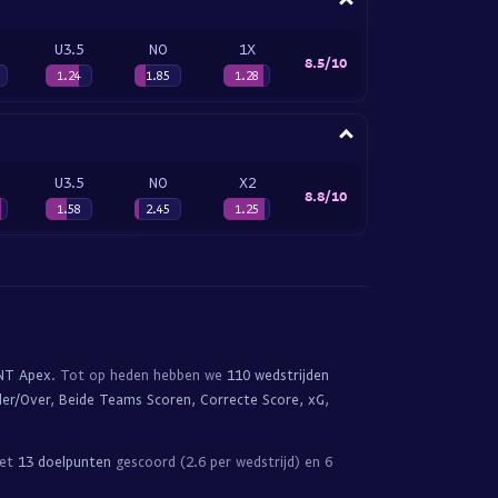
U3.5
NO
1X
8.5/10
1.24
1.85
1.28
U3.5
NO
X2
8.8/10
1.58
2.45
1.25
NT Apex
. Tot op heden hebben we
110 wedstrijden
der/Over, Beide Teams Scoren, Correcte Score, xG,
met
13 doelpunten
gescoord (2.6 per wedstrijd) en 6