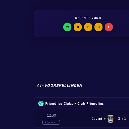
RECENTE VORM
W
D
D
D
L
AI-VOORSPELLINGEN
Friendlies Clubs - Club Friendlies
12:30
3
:
1
Coventry
Afgelopen