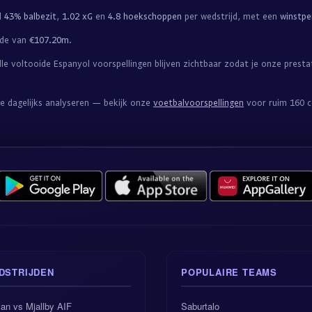
d
43% balbezit
,
1.02 xG
en
4.8 hoekschoppen
per wedstrijd, met een
winstpe
rde van
€107.20m
.
le voltooide Espanyol voorspellingen blijven zichtbaar zodat je onze prest
.
we dagelijks analyseren — bekijk onze
voetbalvoorspellingen
voor ruim 160 c
DSTRIJDEN
POPULAIRE TEAMS
an vs Mjallby AIF
Saburtalo