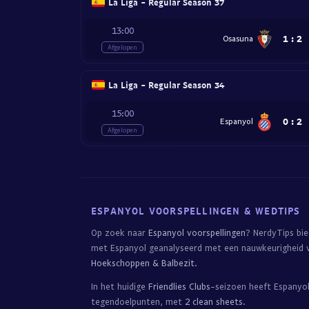
La Liga - Regular Season 37
13:00
1
:
2
Osasuna
Afgelopen
La Liga - Regular Season 34
15:00
0
:
2
Espanyol
Afgelopen
ESPANYOL VOORSPELLINGEN & WEDTIPS
Op zoek naar
Espanyol voorspellingen
? NerdyTips bi
met Espanyol geanalyseerd met een nauwkeurigheid 
Hoekschoppen & Balbezit
.
In het huidige
Friendlies Clubs
-seizoen heeft Espanyo
tegendoelpunten, met
2 clean sheets
.