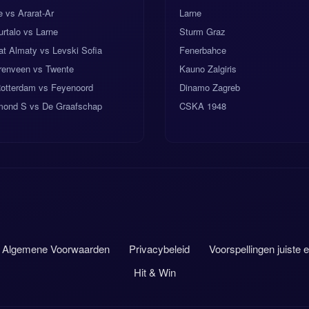
e vs Ararat-Ar
Larne
rtalo vs Larne
Sturm Graz
at Almaty vs Levski Sofia
Fenerbahce
renveen vs Twente
Kauno Zalgiris
Rotterdam vs Feyenoord
Dinamo Zagreb
mond S vs De Graafschap
CSKA 1948
Algemene Voorwaarden
Privacybeleid
Voorspellingen juiste 
Hit & Win