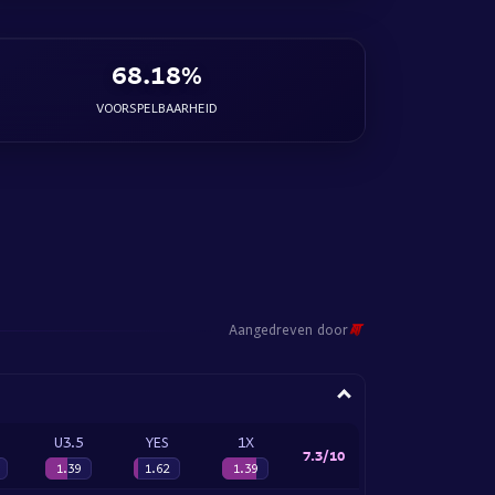
68.18%
VOORSPELBAARHEID
Aangedreven door
U3.5
YES
1X
7.3/10
1.39
1.62
1.39