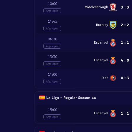
10:00
3
:
3
Middlesbrough
Afgelopen
14:45
2
:
2
Burnley
Afgelopen
04:30
1
:
1
Espanyol
Afgelopen
13:30
4
:
0
Espanyol
Afgelopen
14:00
0
:
3
Olot
Afgelopen
La Liga - Regular Season 38
15:00
1
:
1
Espanyol
Afgelopen