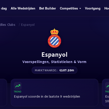
e dag
Alle Wedstrijden
Bet Builder
Competities
Voortgang
Ho
dlies Clubs
/
Espanyol
Espanyol
Voorspellingen, Statistieken & Vorm
€107.20m
MARKTWAARDE:
TREND
TR
Espanyol scoorde in de laatste 9 wedstrijden
Es
10