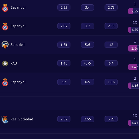
1
Espanyol
2.55
3.4
2.75
2.55
1X
Espanyol
2.82
3.3
2.55
1.55
1
Sabadell
1.34
5.6
12
1.34
1
PAU
1.43
4.75
6.4
1.43
2
Espanyol
17
6.9
1.16
1.16
1X
Real Sociedad
2.52
3.55
3.25
1.47