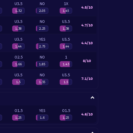
U3.5
NO
1X
4.8/10
1.32
2.05
1.45
U3.5
NO
U3.5
4.7/10
1.38
2.25
1.38
U3.5
YES
U3.5
4.4/10
1.44
2.75
1.44
O2.5
NO
1
8/10
1.66
1.85
1.43
U3.5
NO
U3.5
7.1/10
1.5
1.35
1.5
O1.5
YES
O1.5
4.6/10
1.25
1.6
1.25