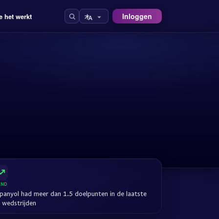
Inloggen
e het werkt
END
panyol had meer dan 1.5 doelpunten in de laatste
 wedstrijden