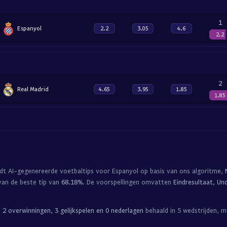
1
Espanyol
2.2
3.05
4.6
2.2
2
Real Madrid
4.65
3.95
1.85
1.85
edt AI-gegenereerde voetbaltips voor Espanyol op basis van ons algoritme,
van de beste tip van
68.18%
. De voorspellingen omvatten
Eindresultaat, Un
l
2 overwinningen, 3 gelijkspelen en 0 nederlagen
behaald in 5 wedstrijden, 