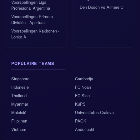
Voorspellingen Liga
Den Bosch vs Almere C
Profesional Argentina
Voorspellingen Primera
División - Apertura
Voorspellingen Kakkonen -
Lohko A
POPULAIRE TEAMS
Singapore
Cambodja
Indonesië
FC Noah
Thailand
FC Sion
Myanmar
KuPS
Maleisië
Universitatea Craiova
Filipijnen
PAOK
Vietnam
Anderlecht