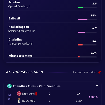
Schoten
2.6
Op doel / wedstrijd
51%
Balbezit
Hoekschoppen
4.7
Gemiddeld per wedstrijd
Discipline
1.3
Kaarten per wedstrijd
10%
Winstpercentage
AI-VOORSPELLINGEN
Aangedreven door
Friendlies Clubs - Club Friendlies
Nurnberg
2
1X
07
5.5/10
00
R. Oviedo
1
1.29