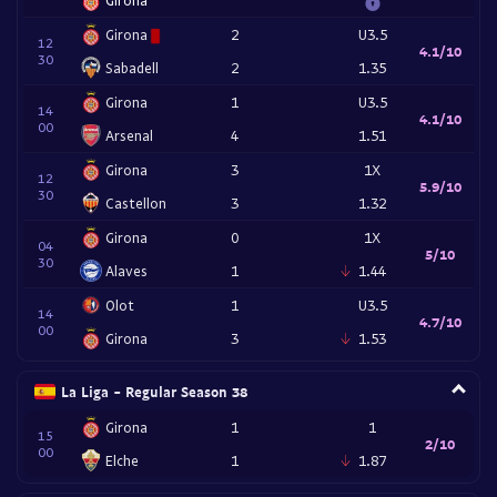
Girona
2
U3.5
12
4.1/10
30
Sabadell
2
1.35
Girona
1
U3.5
14
4.1/10
00
Arsenal
4
1.51
Girona
3
1X
12
5.9/10
30
Castellon
3
1.32
Girona
0
1X
04
5/10
30
Alaves
1
1.44
Olot
1
U3.5
14
4.7/10
00
Girona
3
1.53
La Liga - Regular Season 38
Girona
1
1
15
2/10
00
Elche
1
1.87