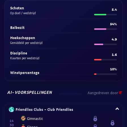
Schoten
5.4
Op doel / wedstrijd
54%
Balbezit
Hoekschoppen
4.9
Gemiddeld per wedstrijd
Discipline
1.6
Kaarten per wedstrijd
10%
Winstpercentage
AI-VOORSPELLINGEN
Aangedreven door
Friendlies Clubs - Club Friendlies
Gimnastic
14
30
Girona