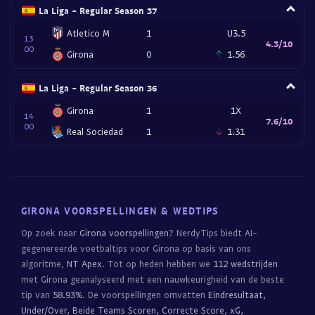
La Liga - Regular Season 37
Atletico M
1
U3.5
13
4.3/10
00
Girona
0
1.56
La Liga - Regular Season 36
Girona
1
1X
14
7.6/10
00
Real Sociedad
1
1.31
GIRONA VOORSPELLINGEN & WEDTIPS
Op zoek naar
Girona voorspellingen
? NerdyTips biedt AI-
gegenereerde voetbaltips voor Girona op basis van ons
algoritme,
NT Apex
. Tot op heden hebben we
112 wedstrijden
met Girona geanalyseerd met een nauwkeurigheid van de beste
tip van
58.93%
. De voorspellingen omvatten
Eindresultaat,
Under/Over, Beide Teams Scoren, Correcte Score, xG,