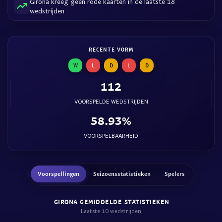
Girona kreeg geen rode kaarten in de laatste 18
wedstrijden
RECENTE VORM
W
L
D
L
D
112
VOORSPELDE WEDSTRIJDEN
58.93%
VOORSPELBAARHEID
Voorspellingen
Seizoensstatistieken
Spelers
GIRONA GEMIDDELDE STATISTIEKEN
Laatste 10 wedstrijden