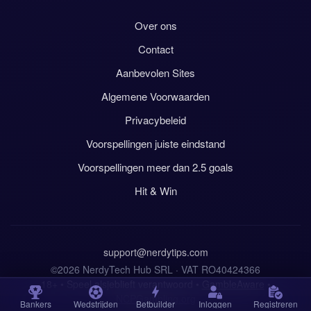
Over ons
Contact
Aanbevolen Sites
Algemene Voorwaarden
Privacybeleid
Voorspellingen juiste eindstand
Voorspellingen meer dan 2.5 goals
Hit & Win
support@nerdytips.com
©2026 NerdyTech Hub SRL · VAT RO40424366
18+ • Speel alsjeblieft verantwoord •
GambleAware
•
NCPGambling.org
Bankers
Wedstrijden
Betbuilder
Inloggen
Registreren