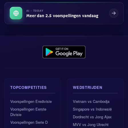
AI · TODAY
Meer dan 2.5 voorspellingen vandaag
TOPCOMPETITIES
WEDSTRIJDEN
Voorspellingen Eredivisie
Vietnam vs Cambodja
Voorspellingen Eerste
Singapore vs Indonesië
Divisie
Dordrecht vs Jong Ajax
Voorspellingen Serie D
MVV vs Jong Utrecht