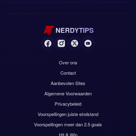
NERDYTIPS
Over ons
Contact
Aanbevolen Sites
Algemene Voorwaarden
Privacybeleid
Voorspellingen juiste eindstand
Voorspellingen meer dan 2.5 goals
Hit & Win