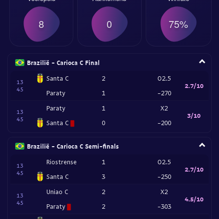
8
0
75%
Brazilië - Carioca C Final
Santa C
2
O2.5
13
2.7/10
45
Paraty
1
-270
Paraty
1
X2
13
3/10
45
Santa C
0
-200
Brazilië - Carioca C Semi-finals
Riostrense
1
O2.5
13
2.7/10
45
Santa C
3
-250
Uniao C
2
X2
13
4.5/10
45
Paraty
2
-303