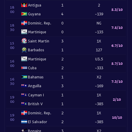
Antigua
1
2
18
5.3/10
00
Guyana
4
-139
Dominic. Rep.
0
NG
18
7.5/10
30
Martinique
0
-135
Saint Martin
3
1X
15
6.7/10
00
Barbados
1
127
Martinique
2
U3.5
16
5.7/10
00
Cuba
2
-333
Bahamas
1
X2
16
7.3/10
30
Anguilla
3
-169
Cayman I
1
1X
19
2/10
00
British V
1
-385
Dominic. Rep.
2
1X
19
10/10
00
El Salvador
2
-385
Bonaire
3
X2