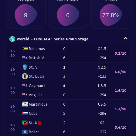
9
0
77.8%
Wereld - CONCACAF Series Group Stage
Bahamas
0
O1.5
16
3.2/10
30
British V
6
-294
St. V
1
O2.5
19
4.8/10
00
St. Lucia
3
-133
Cayman I
4
U3.5
19
1.6/10
00
Anguilla
0
-294
Martinique
0
U3.5
19
1.3/10
00
Cuba
2
-294
St. K
2
X2
16
3.4/10
00
Belize
6
-227