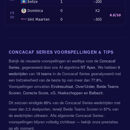
Belize
1
-200
Dominica
0
X2
19
8.5/10
30
Sint Maarten
0
-303
CONCACAF SERIES VOORSPELLINGEN & TIPS
Bekijk de nieuwste voorspellingen en wedtips voor de
Concacaf
Series
, gegenereerd door ons AI-algoritme
NT Apex
. We hebben
9
wedstrijden
van
19 teams
in de Concacaf Series geanalyseerd met
een trefzekerheid van de beste tip van meer dan
77.8%
.
Voorspellingen omvatten
Eindresultaat, Over/Under, Beide Teams
Scoren, Correcte Score, xG, Hoekschoppen en Balbezit
.
Dit seizoen eindigde
65%
van de Concacaf Series-wedstrijden met
meer dan 2,5 doelpunten, terwijl Beide Teams Scoren in
57%
van
de wedstrijden uitkwam. Alle afgeronde Concacaf Series-
voorspellingen blijven volledig zichtbaar — bekijk onze prestaties
op elk moment.