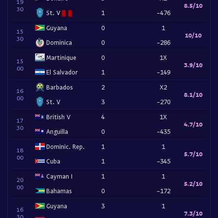
19
8.5/10
30
St. V
1
-476
Guyana
0
1
15
10/10
30
Dominica
0
-286
Martinique
0
1X
15
3.9/10
00
El Salvador
1
-149
Barbados
2
X2
16
8.1/10
00
St. V
3
-270
British V
4
1X
17
4.7/10
30
Anguilla
0
-435
Dominic. Rep.
1
1
18
5.7/10
00
Cuba
1
-345
Cayman I
1
1
20
5.2/10
00
Bahamas
0
-172
Guyana
3
1
16
7.3/10
30