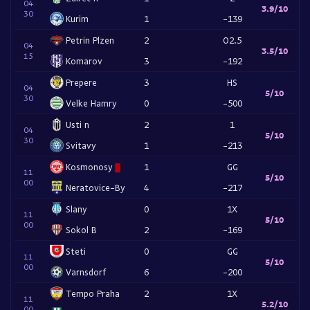
04
3.9/10
30
Kurim
1
-139
Petrin Plzen
2
O2.5
04
3.5/10
15
Komarov
3
-192
Prepere
3
HS
04
5/10
30
Velke Hamry
0
-500
Usti n
2
1
04
5/10
30
Svitavy
1
-213
Kosmonosy
1
GG
11
5/10
00
Neratovice-By
4
-217
Slany
0
1X
11
5/10
00
Sokol B
2
-169
Steti
0
GG
11
5/10
00
Varnsdorf
6
-200
Tempo Praha
2
1X
11
5.2/10
00