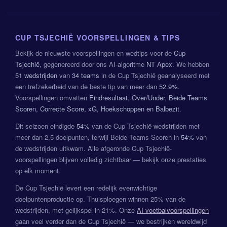
CUP TSJECHIË VOORSPELLINGEN & TIPS
Bekijk de nieuwste voorspellingen en wedtips voor de
Cup
Tsjechië
, gegenereerd door ons AI-algoritme
NT Apex
. We hebben
51 wedstrijden
van
34 teams
in de Cup Tsjechië geanalyseerd met
een trefzekerheid van de beste tip van meer dan
52.9%
.
Voorspellingen omvatten
Eindresultaat, Over/Under, Beide Teams
Scoren, Correcte Score, xG, Hoekschoppen en Balbezit
.
Dit seizoen eindigde
54%
van de Cup Tsjechië-wedstrijden met
meer dan 2,5 doelpunten, terwijl Beide Teams Scoren in
54%
van
de wedstrijden uitkwam. Alle afgeronde Cup Tsjechië-
voorspellingen blijven volledig zichtbaar — bekijk onze prestaties
op elk moment.
De Cup Tsjechië levert een redelijk evenwichtige
doelpuntenproductie op. Thuisploegen winnen 25% van de
wedstrijden, met gelijkspel in 21%. Onze
AI-voetbalvoorspellingen
gaan veel verder dan de Cup Tsjechië — we bestrijken wereldwijd