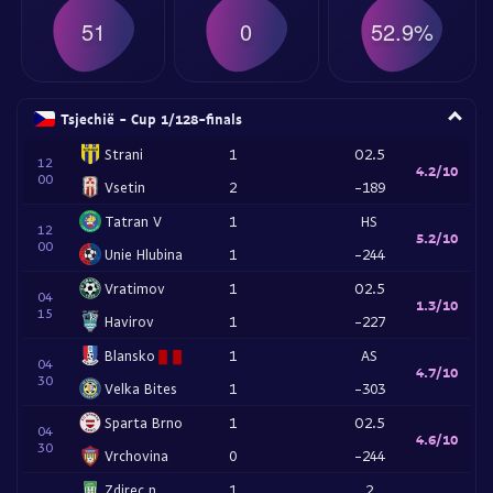
51
0
52.9%
Tsjechië - Cup 1/128-finals
Strani
1
O2.5
12
4.2/10
00
Vsetin
2
-189
Tatran V
1
HS
12
5.2/10
00
Unie Hlubina
1
-244
Vratimov
1
O2.5
04
1.3/10
15
Havirov
1
-227
Blansko
1
AS
04
4.7/10
30
Velka Bites
1
-303
Sparta Brno
1
O2.5
04
4.6/10
30
Vrchovina
0
-244
Zdirec n
1
2