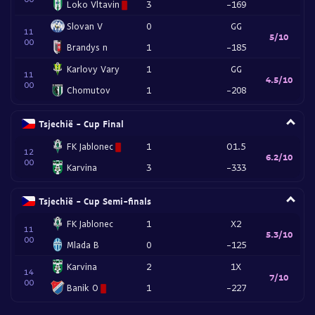
Loko Vltavin
3
-169
Slovan V
0
GG
11
5/10
00
Brandys n
1
-185
Karlovy Vary
1
GG
11
4.5/10
00
Chomutov
1
-208
Tsjechië - Cup Final
FK Jablonec
1
O1.5
12
6.2/10
00
Karvina
3
-333
Tsjechië - Cup Semi-finals
FK Jablonec
1
X2
11
5.3/10
00
Mlada B
0
-125
Karvina
2
1X
14
7/10
00
Banik O
1
-227