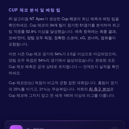
CUP 체코 분석 및 베팅 팁
AI 알고리즘
NT Apex
가 생성한
Cup 체코
의 최신 예측과 베팅 팁을
확인하세요. Cup 체코의
34개 팀
이 참가한
51경기
를 분석하여 최고
팁 적중률
52.9%
이상을 달성했습니다. 예측 항목에는
최종 결과,
오버/언더, 양팀 모두 득점, 정확한 스코어, xG, 코너킥, 점유율
이
포함됩니다.
이번 시즌 Cup 체코 경기의
54%
가 2.5골 이상으로 마감되었으며,
양팀 모두 득점은
54%
의 경기에서 달성되었습니다. 완료된 모든
Cup 체코 예측은 공개 상태로 유지됩니다 — 언제든지 실적을 확인
하세요.
Cup 체코은(는) 득점이 비교적 균형 잡힌 대회입니다. 홈팀이 경기
의 25%를 이기고, 21%는 무승부입니다. 저희의
AI 축구 분석
은
Cup 체코에 그치지 않고 전 세계 160개 이상의 리그를 다룹니다.
AI · TODAY