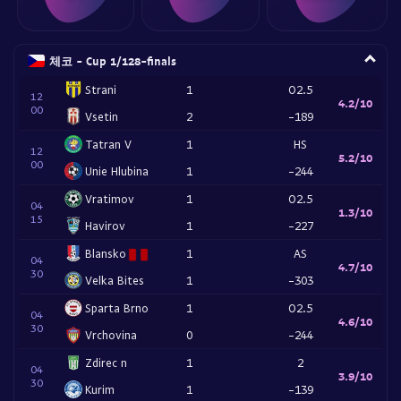
체코 - Cup 1/128-finals
Strani
1
O2.5
12
4.2/10
00
Vsetin
2
-189
Tatran V
1
HS
12
5.2/10
00
Unie Hlubina
1
-244
Vratimov
1
O2.5
04
1.3/10
15
Havirov
1
-227
Blansko
1
AS
04
4.7/10
30
Velka Bites
1
-303
Sparta Brno
1
O2.5
04
4.6/10
30
Vrchovina
0
-244
Zdirec n
1
2
04
3.9/10
30
Kurim
1
-139