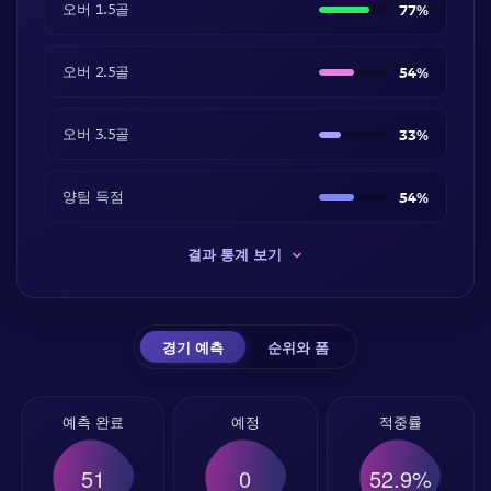
오버 1.5골
77%
오버 2.5골
54%
오버 3.5골
33%
양팀 득점
54%
결과 통계 보기
경기 예측
순위와 폼
예측 완료
예정
적중률
51
0
52.9%