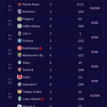
Petrin Plzen
2
O2.5
04
3.5/10
15
Komarov
3
-192
Prepere
3
HS
04
5/10
30
Velke Hamry
0
-500
Usti n
2
1
04
5/10
30
Svitavy
1
-213
Kosmonosy
1
GG
11
5/10
00
Neratovice-By
4
-217
Slany
0
1X
11
5/10
00
Sokol B
2
-169
Steti
0
GG
11
5/10
00
Varnsdorf
6
-200
Tempo Praha
2
1X
11
5.2/10
00
Loko Vltavin
3
-169
Slovan V
0
GG