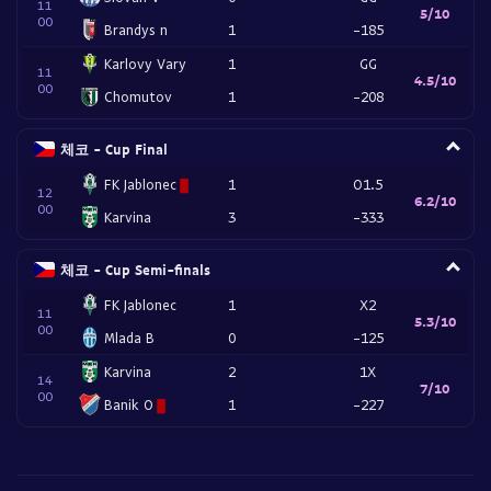
11
5/10
00
Brandys n
1
-185
Karlovy Vary
1
GG
11
4.5/10
00
Chomutov
1
-208
체코 - Cup Final
FK Jablonec
1
O1.5
12
6.2/10
00
Karvina
3
-333
체코 - Cup Semi-finals
FK Jablonec
1
X2
11
5.3/10
00
Mlada B
0
-125
Karvina
2
1X
14
7/10
00
Banik O
1
-227