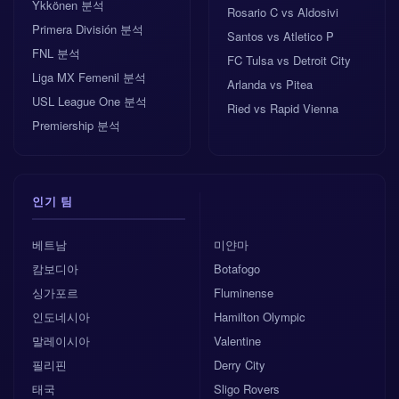
Ykkönen 분석
Rosario C vs Aldosivi
Primera División 분석
Santos vs Atletico P
FNL 분석
FC Tulsa vs Detroit City
Liga MX Femenil 분석
Arlanda vs Pitea
USL League One 분석
Ried vs Rapid Vienna
Premiership 분석
인기 팀
베트남
미얀마
캄보디아
Botafogo
싱가포르
Fluminense
인도네시아
Hamilton Olympic
말레이시아
Valentine
필리핀
Derry City
태국
Sligo Rovers