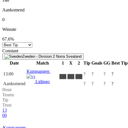
148
Aankomend
0
Winrate
67.6%
Constant
Zweden - Division 2 Norra Svealand
Date
Match
1
X
2
Tip
Goals
GG
Best Tip
Kungsangen
13:00
?
?
?
?
100
255
230
Lidingo
Aankomend
?
?
?
?
Hour
Teams
Tip
Trust
13
00
Kungsangen