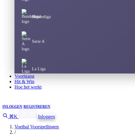
Bundesliga
Serie A
La Liga
Voortgang
Hit & Win
Hoe het werkt
Champions League
INLOGGEN
REGISTREREN
⌘K
Inloggen
Europa League
Voetbal Voorspellingen
/