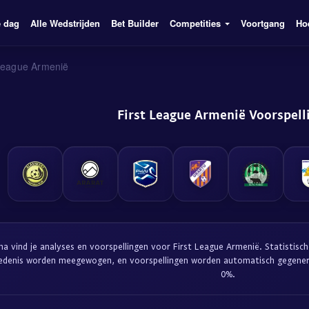
e dag
Alle Wedstrijden
Bet Builder
Competities
Voortgang
Ho
 League Armenië
First League Armenië Voorspell
na vind je analyses en voorspellingen voor First League Armenië. Statistis
iedenis worden meegewogen, en voorspellingen worden automatisch gegene
0%.