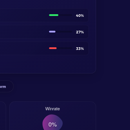
40%
27%
33%
orm
Winrate
0%