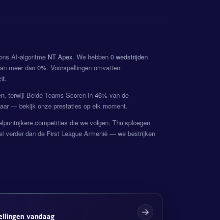
 ons AI-algoritme
NT Apex
. We hebben
0 wedstrijden
 van meer dan
0%
. Voorspellingen omvatten
it
.
n, terwijl Beide Teams Scoren in
46%
van de
tbaar — bekijk onze prestaties op elk moment.
lpuntrijkere competities die we volgen. Thuisploegen
l verder dan de First League Armenië — we bestrijken
ellingen vandaag