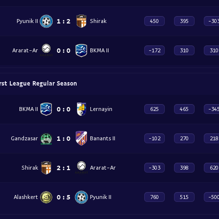
1
:
2
Pyunik II
Shirak
450
395
-30
0
:
0
Ararat-Ar
BKMA II
-172
310
310
rst League Regular Season
0
:
0
BKMA II
Lernayin
625
465
-34
1
:
0
Gandzasar
Banants II
-102
270
218
2
:
1
Shirak
Ararat-Ar
-303
398
620
0
:
5
Alashkert
Pyunik II
760
515
-50