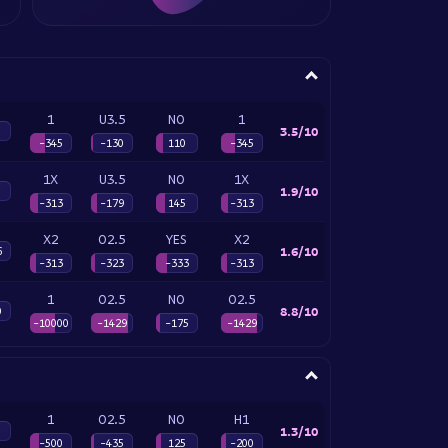
1
U3.5
NO
1
3.5/10
-345
-130
110
-345
1X
U3.5
NO
1X
1.9/10
-313
-179
145
-313
X2
O2.5
YES
X2
1.6/10
6
-313
-323
-333
-313
1
O2.5
NO
O2.5
8.8/10
0
-10000
-1429
-175
-1429
1
O2.5
NO
H1
1.3/10
-500
-435
125
-200