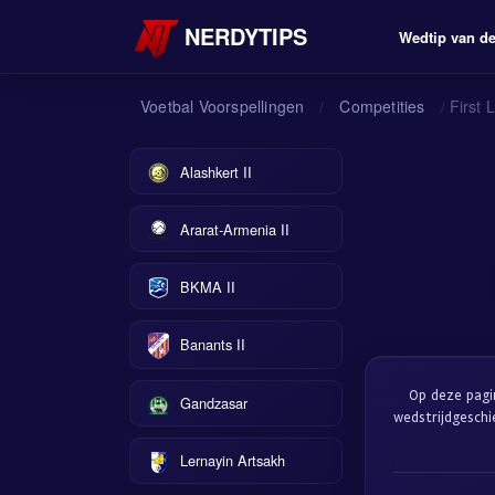
NERDYTIPS
Wedtip van d
Voetbal Voorspellingen
Competities
First
/
/
Alashkert II
Ararat-Armenia II
BKMA II
Banants II
Op deze pagi
Gandzasar
wedstrijdgesch
Lernayin Artsakh