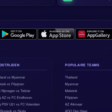
DSTRIJDEN
POPULAIRE TEAMS
iland vs Myanmar
Thailand
isië vs Filipijnen
Myanmar
 Nijmegen vs Telstar
Maleisië
g AZ vs FC Eindhoven
Filipijnen
g PSV U21 vs FC Volendam
AZ Alkmaar
 Runavik vs Skala
ADO Den Haag