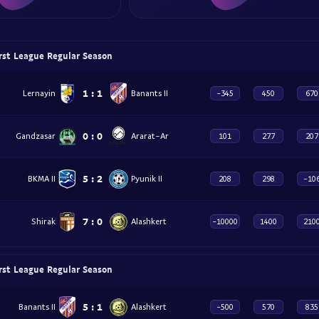
rst League Regular Season
1
:
1
Lernayin
Banants II
-345
450
670
0
:
0
Gandzasar
Ararat-Ar
101
277
207
5
:
2
BKMA II
Pyunik II
208
298
-10
7
:
0
Shirak
Alashkert
-10000
1400
210
rst League Regular Season
5
:
1
Banants II
Alashkert
-500
570
835