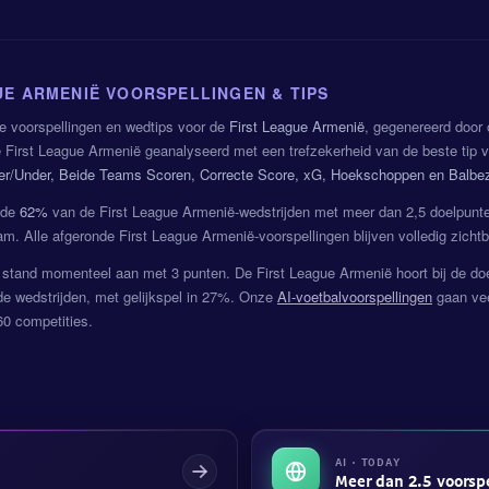
UE ARMENIË VOORSPELLINGEN & TIPS
e voorspellingen en wedtips voor de
First League Armenië
, gegenereerd door
 First League Armenië geanalyseerd met een trefzekerheid van de beste tip
ver/Under, Beide Teams Scoren, Correcte Score, xG, Hoekschoppen en Balbez
gde
62%
van de First League Armenië-wedstrijden met meer dan 2,5 doelpunte
am. Alle afgeronde First League Armenië-voorspellingen blijven volledig zich
stand momenteel aan met 3 punten. De First League Armenië hoort bij de doe
e wedstrijden, met gelijkspel in 27%. Onze
AI-voetbalvoorspellingen
gaan vee
60 competities.
AI · TODAY
Meer dan 2.5 voorsp