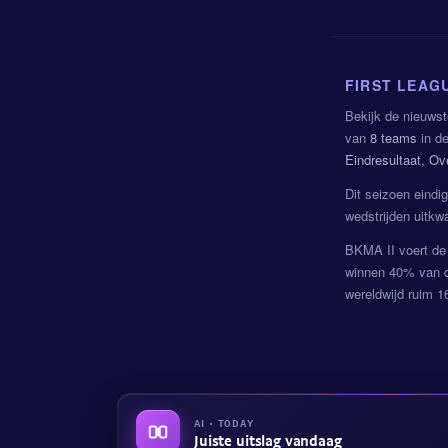
FIRST LEAG
Bekijk de nieuwst
van
8 teams
in de
Eindresultaat, O
Dit seizoen eindi
wedstrijden uitkw
BKMA II voert de 
winnen 40% van d
wereldwijd ruim 1
AI · TODAY
Juiste uitslag vandaag