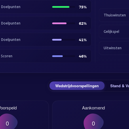
5 Doelpunten
75%
Thuiswinsten
5 Doelpunten
62%
Gelijkspel
5 Doelpunten
41%
Uitwinsten
 Scoren
46%
Wedstrijdvoorspellingen
Stand & V
Voorspeld
Aankomend
0
0