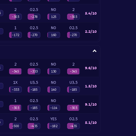
2
O2.5
NO
2
5.4/10
3
-303
-278
125
-303
1
O2.5
NO
O2.5
2.2/10
-172
-270
160
-270
2
O2.5
NO
2
9.6/10
5
-345
-333
130
-345
1X
U3.5
NO
U3.5
1.5/10
-333
-185
140
-185
1
O2.5
NO
1
9.1/10
-303
-185
-114
-303
2
O2.5
YES
O2.5
5.1/10
0
-500
-435
-182
-435