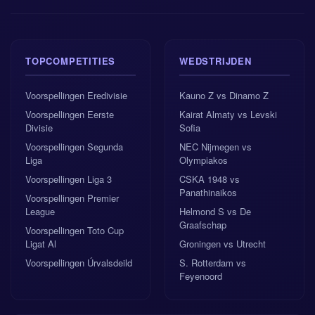
TOPCOMPETITIES
WEDSTRIJDEN
Voorspellingen Eredivisie
Kauno Z vs Dinamo Z
Voorspellingen Eerste
Kairat Almaty vs Levski
Divisie
Sofia
Voorspellingen Segunda
NEC Nijmegen vs
Liga
Olympiakos
Voorspellingen Liga 3
CSKA 1948 vs
Panathinaikos
Voorspellingen Premier
League
Helmond S vs De
Graafschap
Voorspellingen Toto Cup
Ligat Al
Groningen vs Utrecht
Voorspellingen Úrvalsdeild
S. Rotterdam vs
Feyenoord