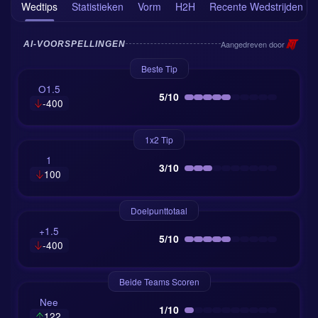
Wedtips
Statistieken
Vorm
H2H
Recente Wedstrijden
Aangedreven door
AI-VOORSPELLINGEN
Beste Tip
O1.5
5/10
-400
1x2 Tip
1
3/10
100
Doelpunttotaal
+1.5
5/10
-400
Beide Teams Scoren
Nee
1/10
122