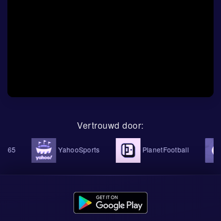
Vertrouwd door:
65
YahooSports
PlanetFootball