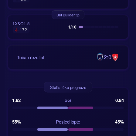
Bet Builder tip
1X&O1.5
1/10
-172
2:0
Točan rezultat
Statističke prognoze
1.62
xG
0.84
55%
Posjed lopte
45%