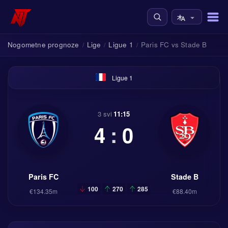
Nogometne prognoze
Lige
Ligue 1
Paris FC vs Stade B
/
/
/
Ligue 1
3 svi
11:15
4
:
0
Paris FC
Stade B
100
270
285
€134.35m
€88.40m