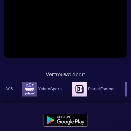
Vertrouwd door:
l365
YahooSports
PlanetFootball