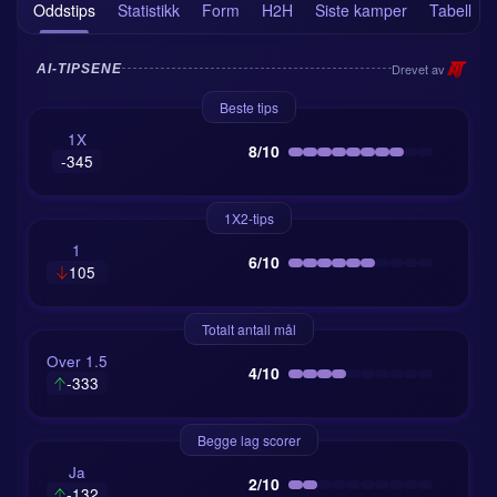
Oddstips
Statistikk
Form
H2H
Siste kamper
Tabell
Drevet av
AI-TIPSENE
Beste tips
1X
8/10
-345
1X2-tips
1
6/10
105
Totalt antall mål
Over 1.5
4/10
-333
Begge lag scorer
Ja
2/10
-132