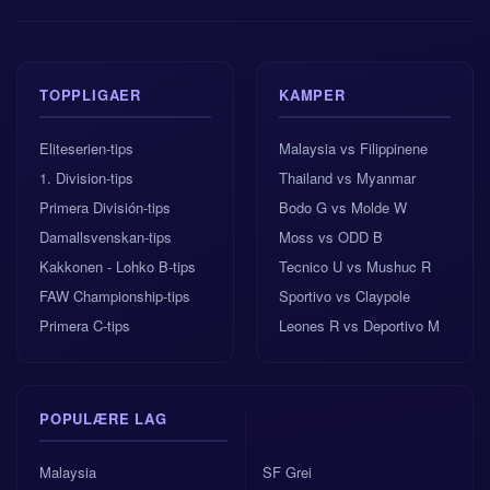
TOPPLIGAER
KAMPER
Eliteserien-tips
Malaysia vs Filippinene
1. Division-tips
Thailand vs Myanmar
Primera División-tips
Bodo G vs Molde W
Damallsvenskan-tips
Moss vs ODD B
Kakkonen - Lohko B-tips
Tecnico U vs Mushuc R
FAW Championship-tips
Sportivo vs Claypole
Primera C-tips
Leones R vs Deportivo M
POPULÆRE LAG
Malaysia
SF Grei