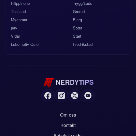
Filippinene
Trygg/Lade
Thailand
Grorud
Myanmar
Bjarg
jerv
Sotra
Vidar
Start
Lokomotiv Oslo
Fredrikstad
NERDYTIPS
Om oss
Kontakt
Anbefalte sider