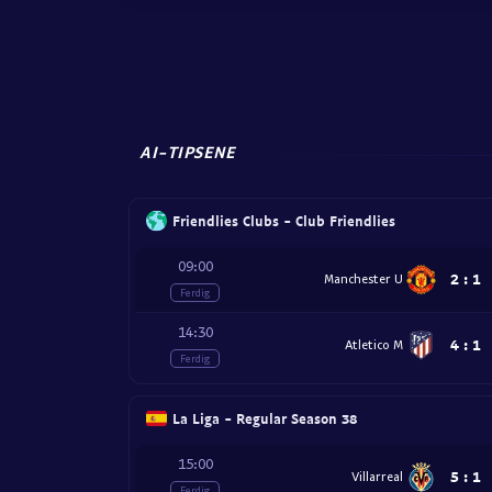
AI-TIPSENE
Friendlies Clubs - Club Friendlies
09:00
2
:
1
Manchester U
Ferdig
14:30
4
:
1
Atletico M
Ferdig
La Liga - Regular Season 38
15:00
5
:
1
Villarreal
Ferdig