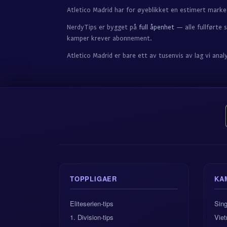
Atletico Madrid har for øyeblikket en estimert mark
NerdyTips er bygget på
full åpenhet
— alle fullførte 
kamper krever abonnement.
Atletico Madrid er bare ett av tusenvis av lag vi an
TOPPLIGAER
KA
Eliteserien-tips
Sing
1. Division-tips
Vie