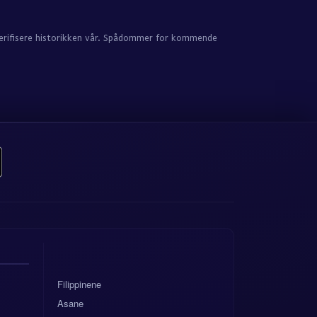
n verifisere historikken vår. Spådommer for kommende
Filippinene
Asane