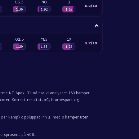
U3.5
NO
1
8.2/10
1.36
1.92
1.65
O1.5
YES
1X
5.7/10
1.29
1.85
1.26
ritme
NT Apex
. Til nå har vi analysert
139 kamper
scorer, Korrekt resultat, xG, Hjørnespark og
 per kamp) og sluppet inn 1, med
0 kamper uten
iersprosent på 40%
.