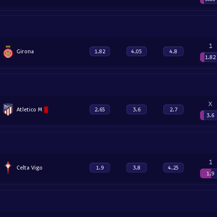
1
Girona
1.82
4.05
4.8
1.82
X
Atletico M
2.65
3.6
2.7
3.6
1
Celta Vigo
1.9
3.8
4.25
1.9