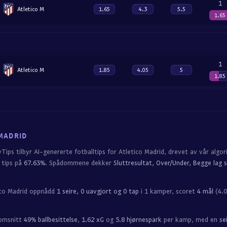
1
Atletico M
1.65
4.3
5.5
1.65
1
Atletico M
1.85
4.05
5
1.85
MADRID
Tips tilbyr AI-genererte fotballtips for Atletico Madrid, drevet av vår algo
 tips på
67.63%
. Spådommene dekker
Sluttresultat, Over/Under, Begge lag 
ico Madrid oppnådd
1 seire, 0 uavgjort og 0 tap
i 1 kamper, scoret
4 mål
(4.0
nomsnitt
49% ballbesittelse
,
1.62 xG
og
5.8 hjørnespark
per kamp, med en
se