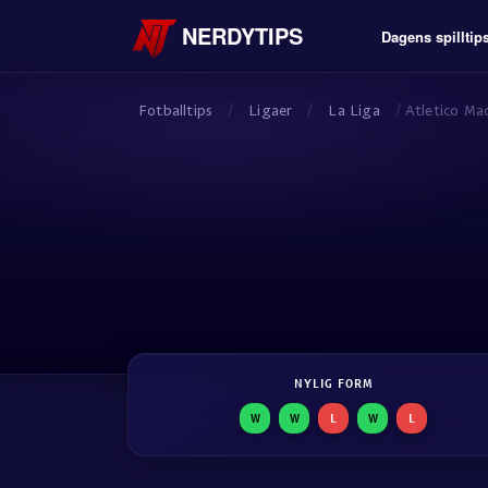
NERDYTIPS
Dagens spilltip
Fotballtips
/
Ligaer
/
La Liga
/
Atletico Ma
NYLIG FORM
W
W
L
W
L