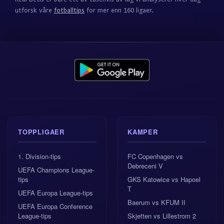
utforsk våre
fotballtips
for mer enn 160 ligaer.
TOPPLIGAER
KAMPER
1. Division-tips
FC Copenhagen vs
Debreceni V
UEFA Champions League-
tips
GKS Katowice vs Hapoel
T
UEFA Europa League-tips
Baerum vs KFUM II
UEFA Europa Conference
League-tips
Skjetten vs Lillestrom 2