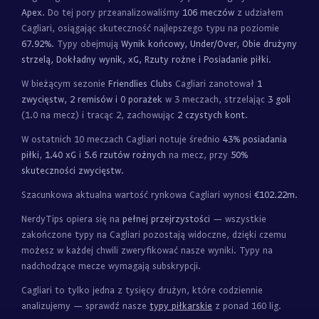
Apex
. Do tej pory przeanalizowaliśmy
106 meczów
z udziałem
Cagliari, osiągając skuteczność najlepszego typu na poziomie
67.92%
. Typy obejmują
Wynik końcowy, Under/Over, Obie drużyny
strzelą, Dokładny wynik, xG, Rzuty rożne i Posiadanie piłki
.
W bieżącym sezonie
Friendlies Clubs
Cagliari zanotował
1
zwycięstw, 2 remisów i 0 porażek
w 3 meczach, strzelając
3 goli
(1.0 na mecz) i tracąc 2, zachowując
2 czystych kont
.
W ostatnich 10 meczach Cagliari notuje średnio
43% posiadania
piłki
,
1.40 xG
i
5.6 rzutów rożnych
na mecz, przy
50%
skuteczności zwycięstw
.
Szacunkowa aktualna wartość rynkowa Cagliari wynosi
€102.22m
.
NerdyTips opiera się na
pełnej przejrzystości
— wszystkie
zakończone typy na Cagliari pozostają widoczne, dzięki czemu
możesz w każdej chwili zweryfikować nasze wyniki. Typy na
nadchodzące mecze wymagają subskrypcji.
Cagliari to tylko jedna z tysięcy drużyn, które codziennie
analizujemy — sprawdź nasze
typy piłkarskie
z ponad 160 lig.