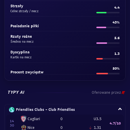
Strzały
4.4
Celne strzały / mecz
43%
Posiadanie piłki
Rzuty rożne
5.6
Średnio na mecz
Dyscyplina
1.3
Kartki na mecz
50%
Procent zwycięstw
TYPY AI
Oferowane przez
Friendlies Clubs - Club Friendlies
Cagliari
0
U3.5
14
4.7/10
30
Nice
0
1.31