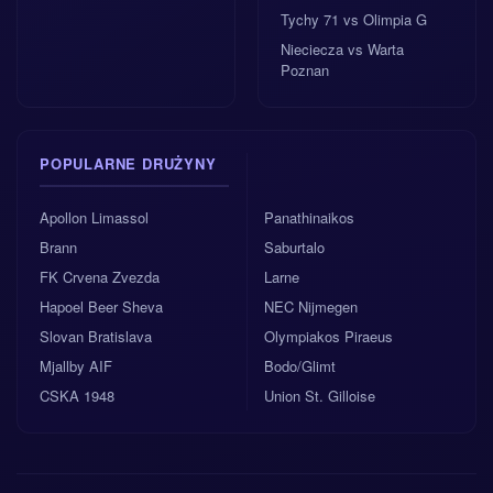
Tychy 71 vs Olimpia G
Nieciecza vs Warta
Poznan
POPULARNE DRUŻYNY
Apollon Limassol
Panathinaikos
Brann
Saburtalo
FK Crvena Zvezda
Larne
Hapoel Beer Sheva
NEC Nijmegen
Slovan Bratislava
Olympiakos Piraeus
Mjallby AIF
Bodo/Glimt
CSKA 1948
Union St. Gilloise