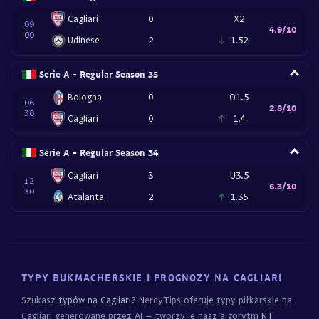
Cagliari
0
X2
09
4.9/10
00
Udinese
2
1.52
Serie A - Regular Season 35
Bologna
0
O1.5
06
2.8/10
30
Cagliari
0
1.4
Serie A - Regular Season 34
Cagliari
3
U3.5
12
6.3/10
30
Atalanta
2
1.35
TYPY BUKMACHERSKIE I PROGNOZY NA CAGLIARI
Szukasz
typów na Cagliari
? NerdyTips oferuje typy piłkarskie na
Cagliari generowane przez AI – tworzy je nasz algorytm
NT