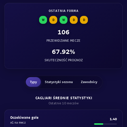
OSTATNIA FORMA
W
D
W
D
D
106
PRZEWIDZIANE MECZE
67.92%
SKUTECZNOŚĆ PROGNOZ
Typy
Statystyki sezonu
Zawodnicy
CAGLIARI ŚREDNIE STATYSTYKI
Ostatnie 10 meczów
Oczekiwane gole
1.40
xG na mecz