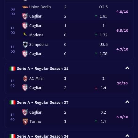
Union Berlin
2
O2.5
08
4.8/10
00
Cagliari
2
1.85
Cagliari
1
1
11
6.5/10
00
Modena
0
1.72
Sampdoria
0
U3.5
11
4.7/10
00
Cagliari
0
1.38
Serie A - Regular Season 38
AC Milan
1
1
14
10/10
45
Cagliari
2
1.4
Serie A - Regular Season 37
Cagliari
2
X2
14
3.8/10
45
Torino
1
1.7
Serie A - Regular Season 36