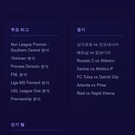
주요 리그
경기
Non League Premier -
싱가포르 vs 인도네시아
Southern Central 분석
베트남 vs 캄보디아
Ykkönen 분석
Rosario C vs Aldosivi
Primera División 분석
Santos vs Atletico P
FNL 분석
FC Tulsa vs Detroit City
Liga MX Femenil 분석
Arlanda vs Pitea
USL League One 분석
Ried vs Rapid Vienna
Premiership 분석
인기 팀