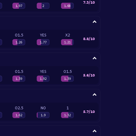
7.3/10
1.97
2
1.68
O1.5
YES
X2
8.8/10
1.26
1.77
1.21
O1.5
YES
O1.5
5.6/10
1.39
1.92
1.39
O2.5
NO
1
5.7/10
1.62
1.9
1.32