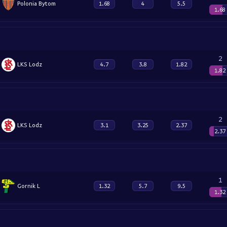
Polonia Bytom
1.68
4
5.5
1.68
2
LKS Lodz
4.7
3.8
1.82
1.82
2
LKS Lodz
3.1
3.25
2.37
2.37
1
Gornik L
1.32
5.7
9.5
1.32