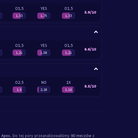
O1.5
YES
O1.5
5.9/10
1.33
1.75
1.33
O1.5
YES
O1.5
6.6/10
1.21
1.58
1.21
O2.5
NO
1X
8.5/10
1.6
2.18
1.16
 Apex
. Do tej pory przeanalizowaliśmy
90 meczów
z