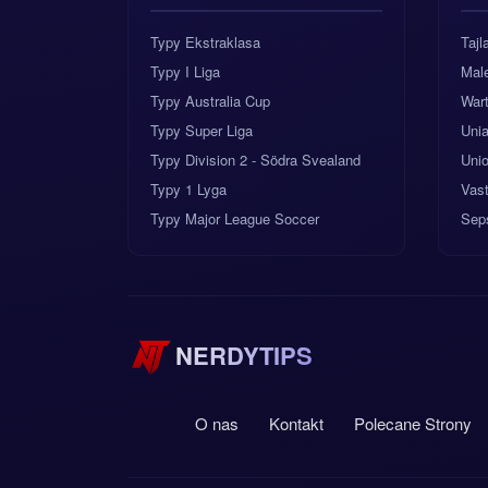
Typy Ekstraklasa
Taj
Typy I Liga
Male
Typy Australia Cup
War
Typy Super Liga
Uni
Typy Division 2 - Södra Svealand
Unio
Typy 1 Lyga
Vas
Typy Major League Soccer
Sep
NERDYTIPS
O nas
Kontakt
Polecane Strony