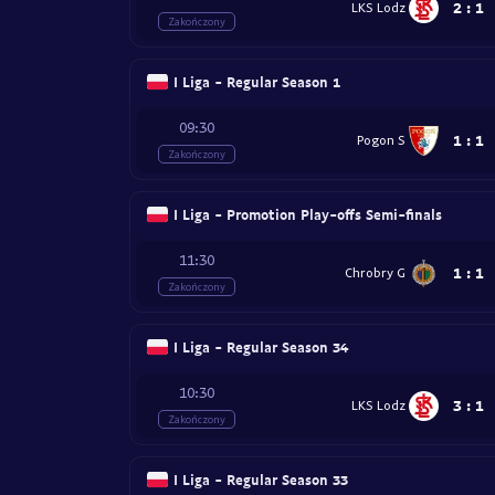
2
:
1
LKS Lodz
Zakończony
I Liga - Regular Season 1
09:30
1
:
1
Pogon S
Zakończony
I Liga - Promotion Play-offs Semi-finals
11:30
1
:
1
Chrobry G
Zakończony
I Liga - Regular Season 34
10:30
3
:
1
LKS Lodz
Zakończony
I Liga - Regular Season 33