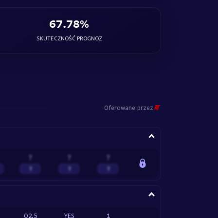
67.78%
SKUTECZNOŚĆ PROGNOZ
Oferowane przez
?
?
?
?
?
?
O2.5
YES
1