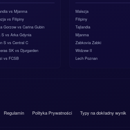
landia vs Mjanma
Malezja
zja vs Filipiny
Filipiny
ta Gorzow vs Carina Gubin
Tajlandia
a S vs Arka Gdynia
Mjanma
n S vs Central C
Zabkovia Zabki
teras SK vs Djurgarden
Widzew II
si vs FCSB
Lech Poznan
Regulamin
Polityka Prywatności
Typy na dokładny wynik