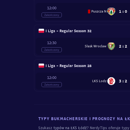
12:00
1
:
0
Puszcza N
Zakończony
I Liga - Regular Season 32
12:30
2
:
2
Slask Wroclaw
Zakończony
I Liga - Regular Season 28
12:00
3
:
2
LKS Lodz
Zakończony
TYPY BUKMACHERSKIE I PROGNOZY NA Ł
Szukasz
typów na ŁKS Łódź
? NerdyTips oferuje typ