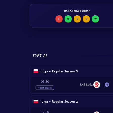
OSTATNIA FORMA
L
W
D
D
W
TYPY AI
I Liga - Regular Season 3
08:30
LKS Lodz
Nadchodzący
I Liga - Regular Season 2
12:00