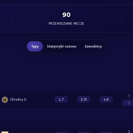
90
PRZEWIDZIANE MECZE
Typy
Statystyki sezonu
Zawodnicy
?
Chrobry G
1.7
3.75
4.8
?
1