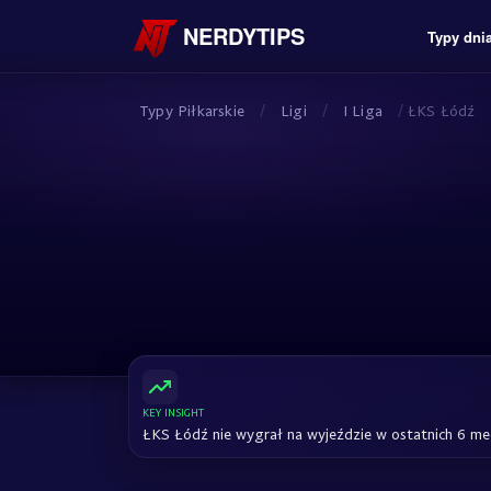
NERDYTIPS
Typy dni
Typy Piłkarskie
/
Ligi
/
I Liga
/
ŁKS Łódź
KEY INSIGHT
ŁKS Łódź nie wygrał na wyjeździe w ostatnich 6 me