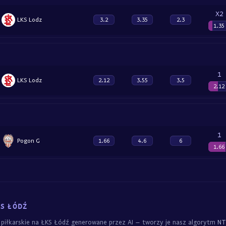
X2
LKS Lodz
3.2
3.35
2.3
1.35
1
LKS Lodz
2.12
3.55
3.5
2.12
1
Pogon G
1.66
4.6
6
1.66
KS ŁÓDŹ
y piłkarskie na ŁKS Łódź generowane przez AI – tworzy je nasz algorytm
NT