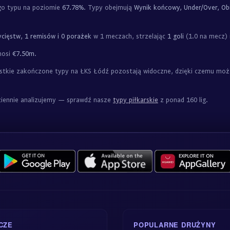
ego typu na poziomie
67.78%
. Typy obejmują
Wynik końcowy, Under/Over, Obi
cięstw, 1 remisów i 0 porażek
w 1 meczach, strzelając
1 goli
(1.0 na mecz) 
nosi
€7.50m
.
kie zakończone typy na ŁKS Łódź pozostają widoczne, dzięki czemu możes
dziennie analizujemy — sprawdź nasze
typy piłkarskie
z ponad 160 lig.
CZE
POPULARNE DRUŻYNY