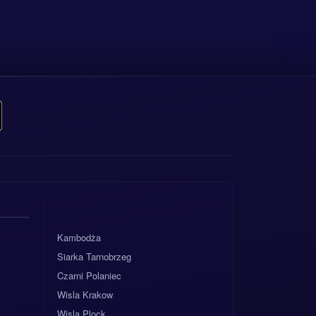
Kambodża
Siarka Tarnobrzeg
Czarni Polaniec
Wisla Krakow
Wisla Plock