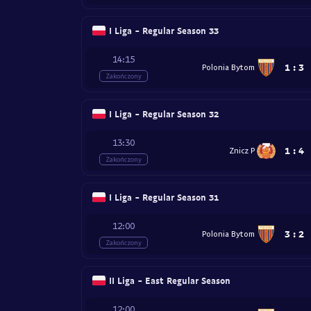
I Liga - Regular Season 33
14:15
1
:
3
Polonia Bytom
Zakończony
I Liga - Regular Season 32
13:30
1
:
4
Znicz P
Zakończony
I Liga - Regular Season 31
12:00
3
:
2
Polonia Bytom
Zakończony
II Liga - East Regular Season
12:00