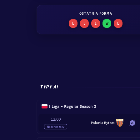
OSTATNIA FORMA
L
L
L
W
L
TYPY AI
I Liga - Regular Season 3
12:00
Polonia Bytom
Nadchodzący