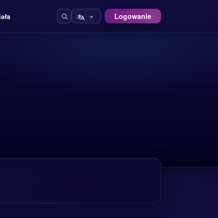
Logowanie
iała