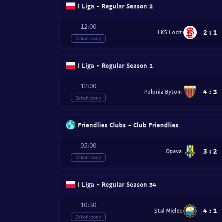
I Liga - Regular Season 2
12:00
2
:
1
LKS Lodz
Zakończony
I Liga - Regular Season 1
12:00
4
:
3
Polonia Bytom
Zakończony
Friendlies Clubs - Club Friendlies
05:00
3
:
2
Opava
Zakończony
I Liga - Regular Season 34
10:30
4
:
1
Stal Mielec
Zakończony