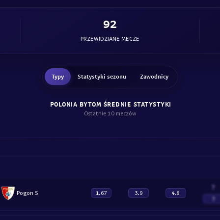
92
PRZEWIDZIANE MECZE
Typy
Statystyki sezonu
Zawodnicy
POLONIA BYTOM ŚREDNIE STATYSTYKI
Ostatnie 10 meczów
?
Pogon S
1.67
3.9
4.8
?