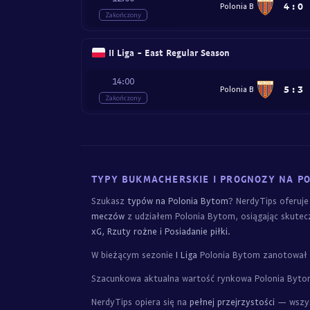
4
:
0
Polonia B
Zakończony
II Liga - East Regular Season
14:00
5
:
3
Polonia B
Zakończony
TYPY BUKMACHERSKIE I PROGNOZY NA P
Szukasz
typów na Polonia Bytom
? NerdyTips oferuj
meczów
z udziałem Polonia Bytom, osiągając skutec
xG, Rzuty rożne i Posiadanie piłki
.
W bieżącym sezonie
I Liga
Polonia Bytom zanotował
Szacunkowa aktualna wartość rynkowa Polonia Byt
NerdyTips opiera się na
pełnej przejrzystości
— wszyst