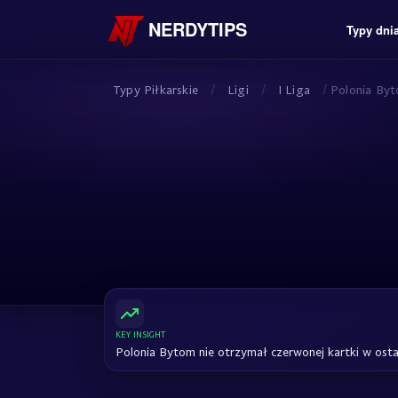
NERDYTIPS
Typy dni
Typy Piłkarskie
/
Ligi
/
I Liga
/
Polonia By
KEY INSIGHT
Polonia Bytom nie otrzymał czerwonej kartki w ost