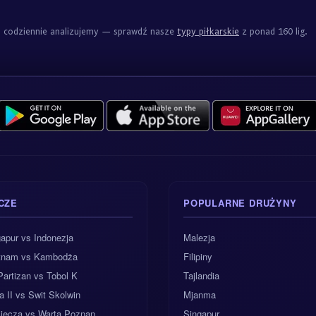
re codziennie analizujemy — sprawdź nasze
typy piłkarskie
z ponad 160 lig.
CZE
POPULARNE DRUŻYNY
apur vs Indonezja
Malezja
tnam vs Kambodża
Filipiny
artizan vs Tobol K
Tajlandia
a II vs Swit Skolwin
Mjanma
ciecza vs Warta Poznan
Singapur