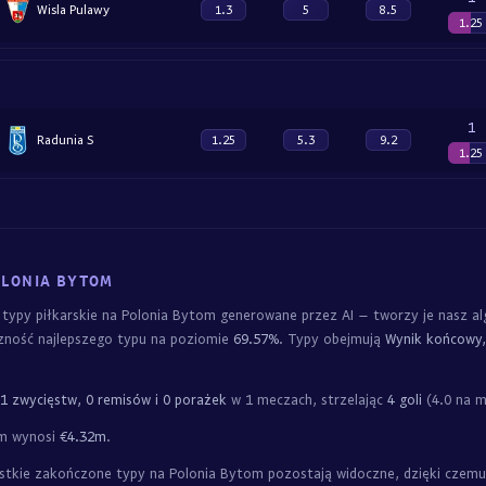
Wisla Pulawy
1.3
5
8.5
1.25
1
Radunia S
1.25
5.3
9.2
1.25
OLONIA BYTOM
e typy piłkarskie na Polonia Bytom generowane przez AI – tworzy je nasz 
zność najlepszego typu na poziomie
69.57%
. Typy obejmują
Wynik końcowy,
1 zwycięstw, 0 remisów i 0 porażek
w 1 meczach, strzelając
4 goli
(4.0 na m
om wynosi
€4.32m
.
kie zakończone typy na Polonia Bytom pozostają widoczne, dzięki czemu 