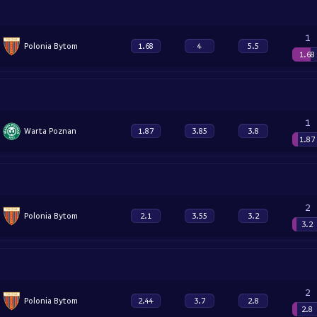
1
Polonia Bytom
1.68
4
5.5
1.68
1
Warta Poznan
1.87
3.85
3.8
1.87
2
Polonia Bytom
2.1
3.55
3.2
3.2
2
Polonia Bytom
2.44
3.7
2.8
2.8