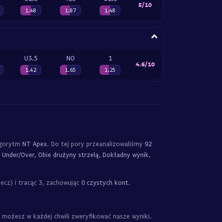
5/10
1.48
1.87
1.48
U3.5
NO
1
4.6/10
1.42
1.65
1.25
algorytm
NT Apex
. Do tej pory przeanalizowaliśmy
92
 Under/Over, Obie drużyny strzelą, Dokładny wynik,
ecz) i tracąc 3, zachowując
0 czystych kont
.
możesz w każdej chwili zweryfikować nasze wyniki.