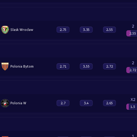
2
Slask Wroclaw
2.75
3.35
2.55
2.55
2
Polonia Bytom
2.71
3.55
2.72
2.72
X2
Polonia W
2.7
3.4
2.65
1.5
1