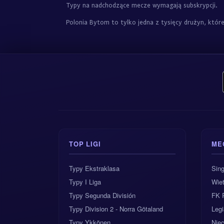
Typy na nadchodzące mecze wymagają subskrypcji.
Polonia Bytom to tylko jedna z tysięcy drużyn, któ
TOP LIGI
ME
Typy Ekstraklasa
Sing
Typy I Liga
Wie
Typy Segunda División
FK P
Typy Division 2 - Norra Götaland
Legi
Typy Ykkönen
Nie