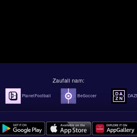
Zaufali nam:
PlanetFootball
BeSoccer
DAZN