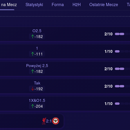
 na Mecz
Statystyki
Forma
H2H
Ostatnie Mecze
T
O2.5
2/10
-182
1
1/10
-111
Powyżej 2,5
2/10
-182
Tak
2/10
-192
1X&O1.5
1/10
-204
2:1