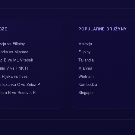
CZE
POPULARNE DRUŻYNY
zja vs Filipiny
Malezja
landia vs Mjanma
Filipiny
ac B vs ML Vitebsk
Tajlandia
iris V vs HNK H
Mjanma
Rijeka vs Ilves
Wietnam
jniczanka C vs Znicz P
Kambodża
isza B vs Resovia R
Singapur