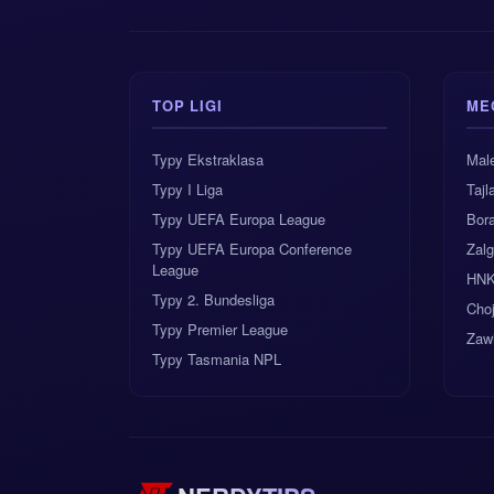
TOP LIGI
ME
Typy Ekstraklasa
Male
Typy I Liga
Taj
Typy UEFA Europa League
Bor
Typy UEFA Europa Conference
Zalg
League
HNK 
Typy 2. Bundesliga
Cho
Typy Premier League
Zaw
Typy Tasmania NPL