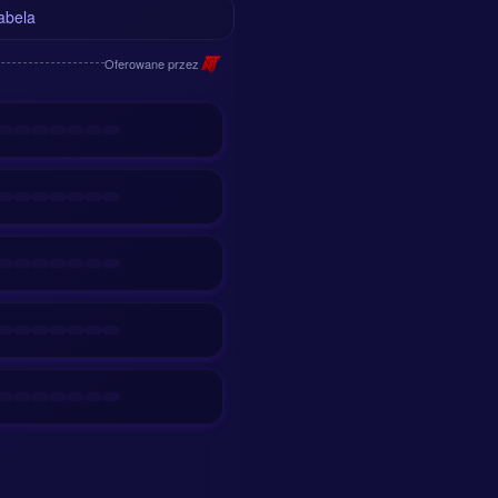
abela
Oferowane przez