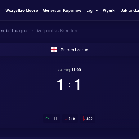
a
Wszystkie Mecze
Generator Kuponów
Ligi
Wyniki
Jak to dz
emier League
/
Liverpool vs Brentford
Premier League
24 maj
11:00
1
1
:
-111
310
320