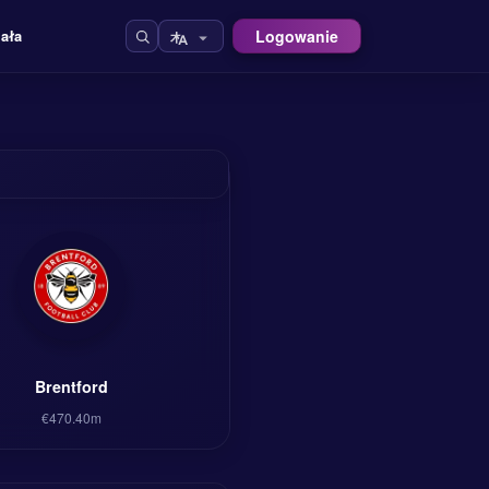
Logowanie
iała
Brentford
€470.40m