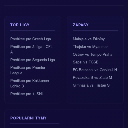
TOP LIGY
ZÁPASY
Predikce pro Czech Liga
Malajsie vs Filipíny
Predikce pro 3. liga - CFL
Thajsko vs Myanmar
A
Ostrov vs Tempo Praha
Predikce pro Segunda Liga
Sepsi vs FCSB
Predikce pro Premier
FC Botosani vs Corvinul H
League
Povazska B vs Zlate M
Predikce pro Kakkonen -
Gimnasia vs Tristan S
Lohko B
Predikce pro 1. SNL
POPULÁRNÍ TÝMY