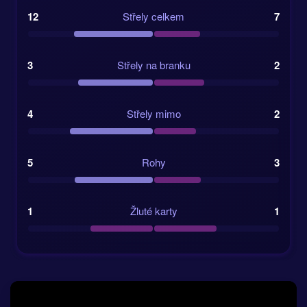
12
Střely celkem
7
3
Střely na branku
2
4
Střely mimo
2
5
Rohy
3
1
Žluté karty
1