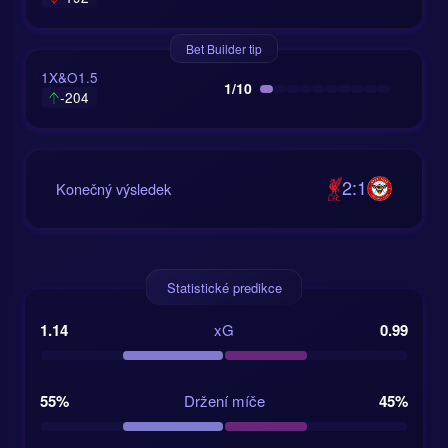
Bet Builder tip
1X&O1.5
1/10
-204
2:1
Konečný výsledek
Statistické predikce
1.14
xG
0.99
55%
Držení míče
45%