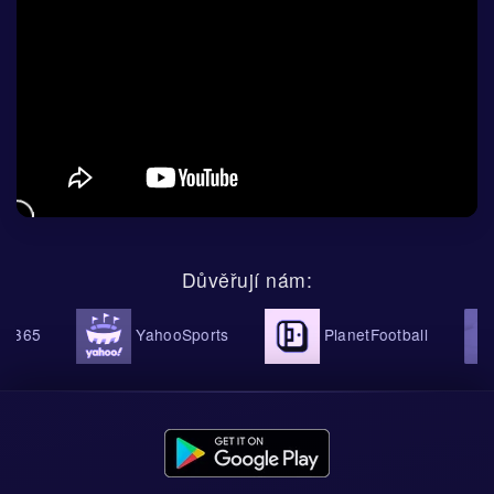
Důvěřují nám:
365
YahooSports
PlanetFootball