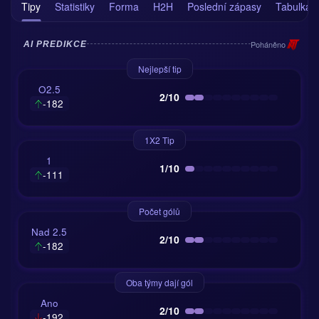
Tipy
Statistiky
Forma
H2H
Poslední zápasy
Tabulka
Poháněno
AI PREDIKCE
Nejlepší tip
O2.5
2/10
-182
1X2 Tip
1
1/10
-111
Počet gólů
Nad 2.5
2/10
-182
Oba týmy dají gól
Ano
2/10
-192