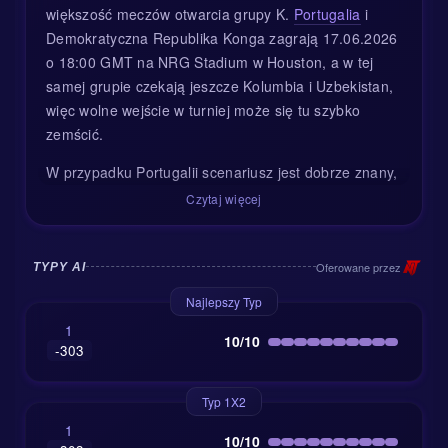
większość meczów otwarcia grupy K.
Portugalia
i
Demokratyczna Republika Konga zagrają 17.06.2026
o 18:00 GMT na NRG Stadium w Houston, a w tej
samej grupie czekają jeszcze Kolumbia i Uzbekistan,
więc wolne wejście w turniej może się tu szybko
zemścić.
W przypadku Portugalii scenariusz jest dobrze znany,
ale nadal ekscytujący. Przyjeżdżają z gwiazdami,
Czytaj więcej
kontrolą piłki i taką głębią składu, że rywale wolą
spać z jednym okiem otwartym. Roberto Martínez ma
do dyspozycji zespół wyceniany na około 810,00 mln
Oferowane przez
TYPY AI
euro i to nie jest liczba tylko do ozdoby. Bruno
Najlepszy Typ
Fernandes przychodzi po ogromnym sezonie pod
1
względem kreacji, a trzon PSG w postaci Nuno
10/10
-303
Mendesa, Vitinhy, João Nevesa i Gonçalo Ramosa
ma za sobą pewność siebie po ostatnim triumfie w
Typ 1X2
Lidze Mistrzów.
1
10/10