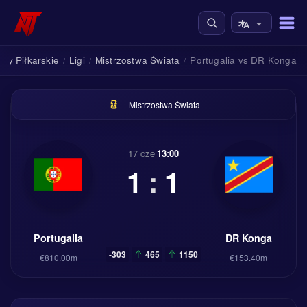
ypy Piłkarskie
Ligi
Mistrzostwa Świata
Portugalia vs DR Konga
/
/
/
Mistrzostwa Świata
17 cze
13:00
1
:
1
Portugalia
DR Konga
-303
465
1150
€810.00m
€153.40m