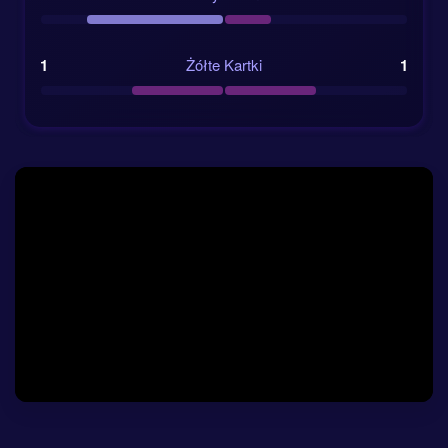
ataku. Ruchliwość Wissy może być kluczowa, jeśli
Leopardy chcą zamienić nieliczne kontry na coś
konkretnego.
1
Żółte Kartki
1
Bilans bezpośrednich spotkań
: Portugalia i
DR Kongo nigdy wcześniej ze sobą nie grały.
Kontekst grupy
: obie drużyny są w grupie K
razem z Kolumbią i Uzbekistanem.
Główny wątek taktyczny
: posiadanie piłki
Portugalii kontra kontry DR Kongo.
Aspekt emocjonalny
: DR Kongo wraca na
mundial po 52 latach przerwy.
Kursy bukmacherskie i ocena AI na
Portugalia vs DR Kongo