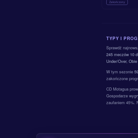
Zakończony
TYPY I PRO
Sprawdź najnows
245 meczów
10 d
Under/Over, Obie
W tym sezonie
5
zakończone progn
CD Motagua prowad
Gospodarze wygry
zaufaniem 45%.