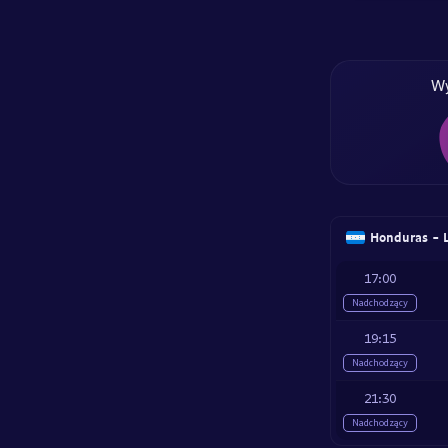
W
Honduras - L
17:00
Nadchodzący
19:15
Nadchodzący
21:30
Nadchodzący