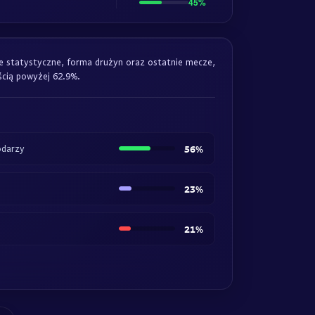
45%
ne statystyczne, forma drużyn oraz ostatnie mecze,
cią powyżej 62.9%.
odarzy
56%
23%
21%