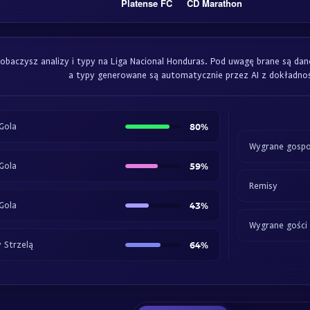
Platense FC
CD Marathon
zobaczysz analizy i typy na Liga Nacional Honduras. Pod uwagę brane są da
a typy generowane są automatycznie przez AI z dokładnoś
Gola
80%
Wygrane gosp
Gola
59%
Remisy
Gola
43%
Wygrane gości
 Strzelą
64%