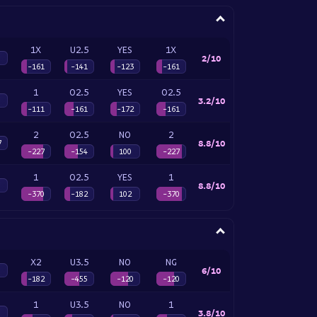
1X
U2.5
YES
1X
2/10
-161
-141
-123
-161
1
O2.5
YES
O2.5
3.2/10
-111
-161
-172
-161
2
O2.5
NO
2
8.8/10
7
-227
-154
100
-227
1
O2.5
YES
1
8.8/10
-370
-182
102
-370
X2
U3.5
NO
NG
6/10
-182
-455
-120
-120
1
U3.5
NO
1
3.8/10