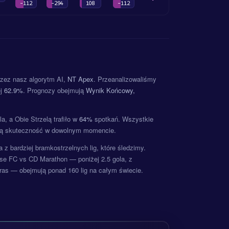
-112
-294
108
-112
rzez nasz algorytm AI,
NT Apex
. Przeanalizowaliśmy
ej
62.9%
. Prognozy obejmują
Wynik Końcowy,
, a Obie Strzelą trafiło w
64%
spotkań. Wszystkie
szą skuteczność w dowolnym momencie.
z bardziej bramkostrzelnych lig, które śledzimy.
e FC vs CD Marathon — poniżej 2.5 gola, z
as — obejmują ponad 160 lig na całym świecie.