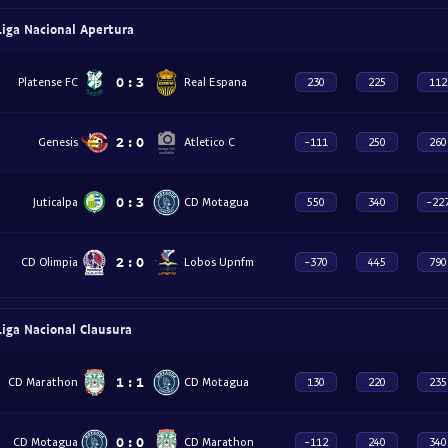
iga Nacional Apertura
0
:
3
Platense FC
Real Espana
230
225
112
2
:
0
Genesis
Atletico C
-111
250
260
0
:
3
Juticalpa
CD Motagua
550
340
-22
2
:
0
CD Olimpia
Lobos Upnfm
-370
445
790
iga Nacional Clausura
1
:
1
CD Marathon
CD Motagua
130
220
235
0
:
0
CD Motagua
CD Marathon
-112
240
340