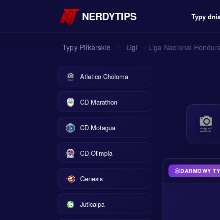
NERDYTIPS
Typy dni
Typy Piłkarskie
Ligi
Liga Nacional Hondur
/
/
Atletico Choloma
CD Marathon
CD Motagua
CD Olimpia
DARMOWY TYP
Genesis
Juticalpa