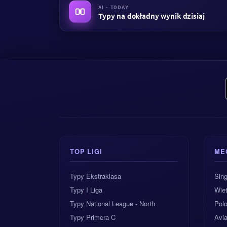
AI · TODAY
Typy na dokładny wynik dzisiaj
TOP LIGI
ME
Typy Ekstraklasa
Sing
Typy I Liga
Wie
Typy National League - North
Pol
Typy Primera C
Avi