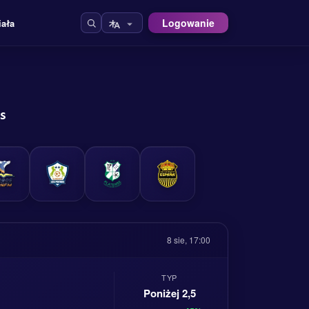
Logowanie
iała
s
8 sie, 17:00
TYP
Poniżej 2,5