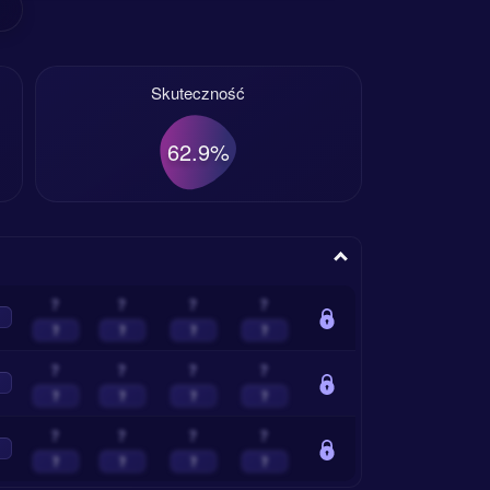
Skuteczność
62.9%
?
?
?
?
?
?
?
?
?
?
?
?
?
?
?
?
?
?
?
?
?
?
?
?