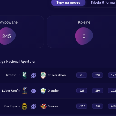
Typy na mecze
Tabela & forma
ytypowane
Kolejne
245
0
iga Nacional Apertura
Platense FC
CD Marathon
205
210
127
Lobos Upnfm
Olancho
225
250
102
Real Espana
Genesis
-213
320
480