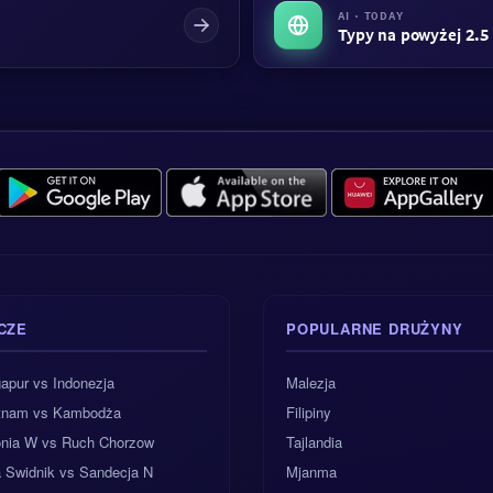
AI · TODAY
Typy na powyżej 2.5 
CZE
POPULARNE DRUŻYNY
apur vs Indonezja
Malezja
tnam vs Kambodża
Filipiny
onia W vs Ruch Chorzow
Tajlandia
a Swidnik vs Sandecja N
Mjanma