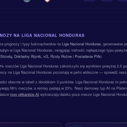
GNOZY NA LIGA NACIONAL HONDURAS
ze prognozy i typy bukmacherskie na
Liga Nacional Honduras
, generowane p
rużyn
w Liga Nacional Honduras, osiągając trafność najlepszego typu powyż
 Strzelą, Dokładny Wynik, xG, Rzuty Rożne i Posiadanie Piłki
.
9%
meczów Liga Nacional Honduras zakończyło się wynikiem powyżej 2.5 gola
ozy na Liga Nacional Honduras pozostają w pełni widoczne — sprawdź na
zi obecnie w tabeli z dorobkiem 3 punktów. Liga Nacional Honduras to jedna 
wają 56% meczów, a remisy padają w 23%. Nasz darmowy typ AI na Platens
 Nasze
typy piłkarskie AI
wykraczają daleko poza mecze Liga Nacional Hondur