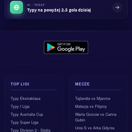
AI · TODAY
Typy na powyżej 2.5 gola dzisiaj
TOP LIGI
MECZE
Typy Ekstraklasa
Tajlandia vs Mjanma
Typy I Liga
Malezja vs Filipiny
Typy Australia Cup
Warta Gorzow vs Carina
Gubin
Typy Super Liga
Unia S vs Arka Gdynia
Typy Division 2 - Södra