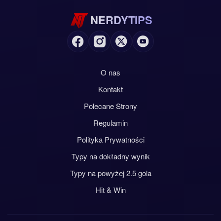
NERDYTIPS
O nas
Kontakt
Polecane Strony
Regulamin
Polityka Prywatności
Typy na dokładny wynik
Typy na powyżej 2.5 gola
Hit & Win