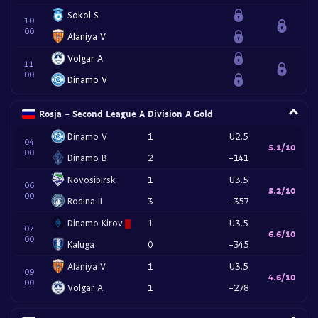
Sokol S
10
00
Alaniya V
Volgar A
11
00
Dinamo V
Rosja - Second League A Division A Gold
Dinamo V
1
U2.5
04
5.1/10
00
Dinamo B
2
-141
Novosibirsk
1
U3.5
06
5.2/10
00
Rodina II
3
-357
Dinamo Kirov
1
U3.5
07
6.6/10
00
Kaluga
0
-345
Alaniya V
1
U3.5
09
4.6/10
00
Volgar A
1
-278