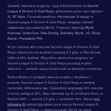
Sprawdź najnowsze prognozy i typy bukmacherskie na
Second
League A Division A Gold Rosja
, generowane przez nasz algorytm
AI,
NT Apex
. Przeanalizowaliśmy
104 meczów
10 drużyn
w
Second League A Division A Gold Rosja, osiągając trafność
najlepszego typu powyżej
68.3%
. Prognozy obejmują
Wynik
Końcowy, Under/Over, Obie Strzelą, Dokładny Wynik, xG, Rzuty
Rożne i Posiadanie Piłki
.
W tym sezonie
40%
meczów Second League A Division A Gold
Rosja zakończyło się wynikiem powyżej 2.5 gola, a Obie Strzelą
trafiło w
44%
spotkań. Wszystkie zakończone prognozy na
Second League A Division A Gold Rosja pozostają w pełni
widoczne — sprawdź naszą skuteczność w dowolnym momencie.
Rodina Moskva II prowadzi obecnie w tabeli z dorobkiem 7
punktów. Second League A Division A Gold Rosja to bardziej
zamknięta, defensywna liga. Gospodarze wygrywają 34% meczów,
a remisy padają w 33%. Nasz darmowy typ AI na Dinamo Kirov vs
Mashuk-KMV — poniżej 2.5 gola, z zaufaniem 54%. Nasze
typy
piłkarskie AI
wykraczają daleko poza mecze Second League A
Division A Gold Rosja — obejmują ponad 160 lig na całym