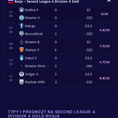
Rosja - Second League A Division A Gold
Rodina II
0
1X
12
4/10
00
Dinamo V
0
-333
Kaluga
0
U3.5
07
4.5/10
00
Novosibirsk
1
-333
Dinamo B
0
1X
09
7.3/10
00
Alaniya V
4
-333
Sokol S
0
U3.5
10
4.7/10
30
Dinamo Kirov
1
-244
Volgar A
1
U2.5
11
6.8/10
00
Mashuk-KMV
2
-152
TYPY I PROGNOZY NA SECOND LEAGUE A
DIVISION A GOLD ROSJA