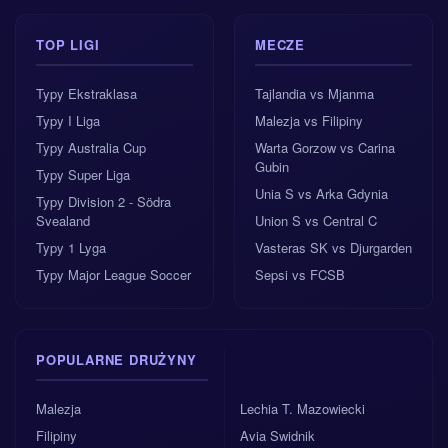
TOP LIGI
MECZE
Typy Ekstraklasa
Tajlandia vs Mjanma
Typy I Liga
Malezja vs Filipiny
Typy Australia Cup
Warta Gorzow vs Carina
Gubin
Typy Super Liga
Unia S vs Arka Gdynia
Typy Division 2 - Södra
Svealand
Union S vs Central C
Typy 1 Lyga
Vasteras SK vs Djurgarden
Typy Major League Soccer
Sepsi vs FCSB
POPULARNE DRUŻYNY
Malezja
Lechia T. Mazowiecki
Filipiny
Avia Swidnik