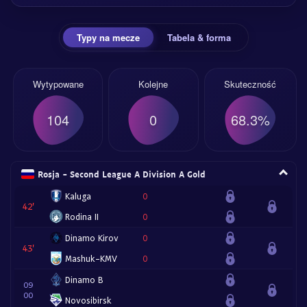
Typy na mecze
Tabela & forma
Wytypowane
Kolejne
Skuteczność
104
0
68.3%
Rosja - Second League A Division A Gold
Kaluga
0
42
Rodina II
0
Dinamo Kirov
0
43
Mashuk-KMV
0
Dinamo B
09
00
Novosibirsk