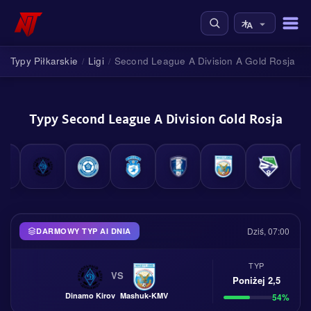
Typy Piłkarskie
Ligi
Second League A Division A Gold Rosja
/
/
Typy Second League A Division Gold Rosja
Dziś, 07:00
DARMOWY TYP AI DNIA
TYP
VS
Poniżej 2,5
Dinamo Kirov
Mashuk-KMV
54%