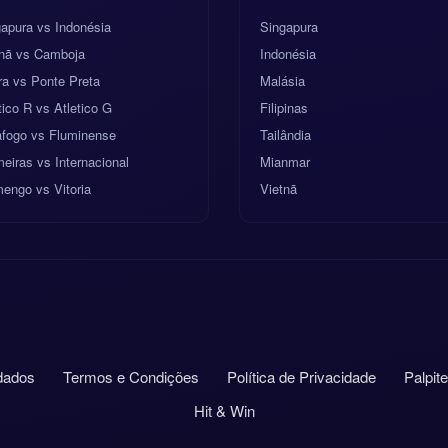
apura vs Indonésia
Singapura
tnã vs Camboja
Indonésia
a vs Ponte Preta
Malásia
ico R vs Atletico G
Filipinas
afogo vs Fluminense
Tailândia
eiras vs Internacional
Mianmar
engo vs Vitoria
Vietnã
dados
Termos e Condições
Política de Privacidade
Palpit
Hit & Win