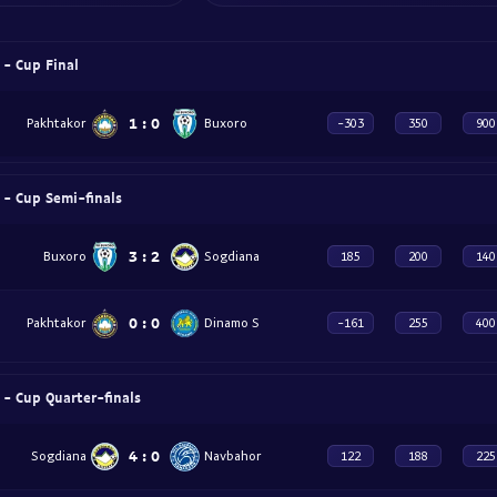
- Cup Final
1
:
0
Pakhtakor
Buxoro
-303
350
900
- Cup Semi-finals
3
:
2
Buxoro
Sogdiana
185
200
140
0
:
0
Pakhtakor
Dinamo S
-161
255
400
- Cup Quarter-finals
4
:
0
Sogdiana
Navbahor
122
188
225