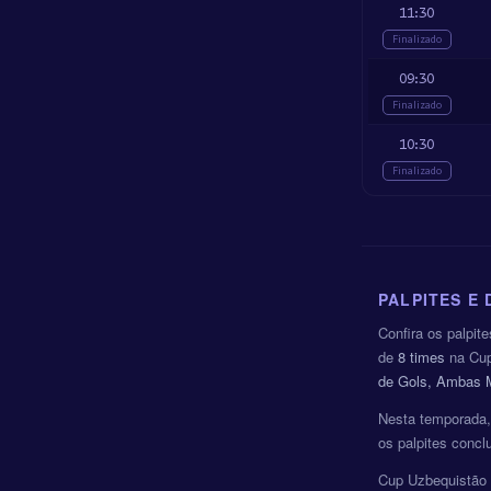
11:30
Finalizado
09:30
Finalizado
10:30
Finalizado
PALPITES E
Confira os palpit
de
8 times
na Cup
de Gols, Ambas M
Nesta temporada
os palpites concl
Cup Uzbequistão