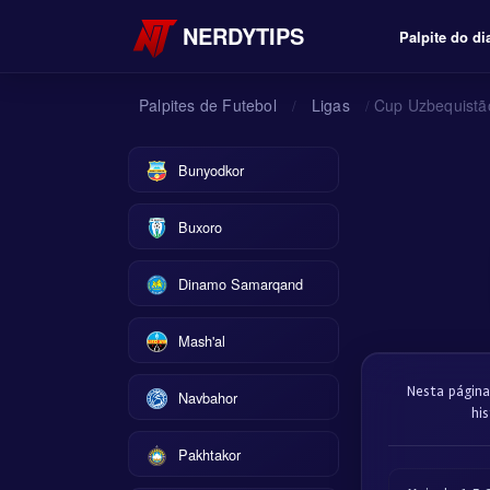
NERDYTIPS
Palpite do di
Palpites de Futebol
Ligas
Cup Uzbequistã
/
/
Bunyodkor
Buxoro
Dinamo Samarqand
Mash'al
Nesta página
Navbahor
hi
Pakhtakor