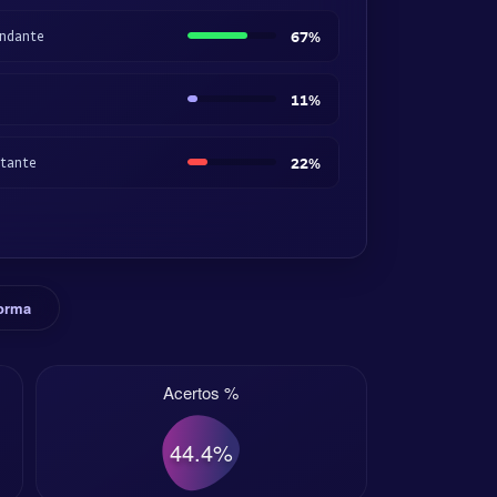
andante
67%
11%
itante
22%
Forma
Acertos %
44.4%