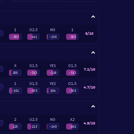
1
O2.5
NO
1
8/10
-303
-141
-156
-303
X
O1.5
YES
O1.5
7.1/10
200
-313
-118
-313
1
O1.5
YES
O1.5
4.7/10
-161
-303
104
-303
2
U2.5
NO
X2
4.9/10
225
-213
-149
-182