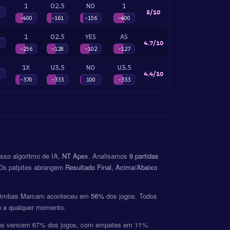
1
O2.5
NO
1
5/10
-400
-161
-156
-400
1
O2.5
YES
AS
4.7/10
-256
-128
-102
-127
1X
U3.5
NO
U3.5
4.4/10
-370
-333
100
-333
osso algoritmo de IA,
NT Apex
. Analisamos
9 partidas
 Os palpites abrangem
Resultado Final, Acima/Abaixo
 e Ambas Marcam aconteceu em
56%
dos jogos. Todos
co a qualquer momento.
tes vencem 67% dos jogos, com empates em 11%.