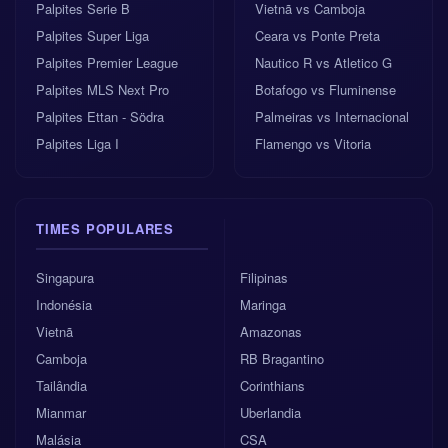
Palpites Serie B
Vietnã vs Camboja
Palpites Super Liga
Ceara vs Ponte Preta
Palpites Premier League
Nautico R vs Atletico G
Palpites MLS Next Pro
Botafogo vs Fluminense
Palpites Ettan - Södra
Palmeiras vs Internacional
Palpites Liga I
Flamengo vs Vitoria
TIMES POPULARES
Singapura
Filipinas
Indonésia
Maringa
Vietnã
Amazonas
Camboja
RB Bragantino
Tailândia
Corinthians
Mianmar
Uberlandia
Malásia
CSA