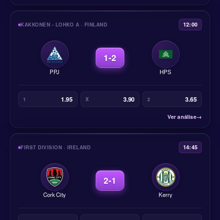
12:00
KAKKONEN - LOHKO A · FINLAND
1-2
PPJ
HPS
1.95
3.90
3.65
1
X
2
Ver análise
→
14:45
FIRST DIVISION · IRELAND
2-1
Cork City
Kerry