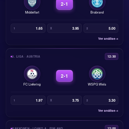
2-1
Middelfart
Brabrand
1.65
3.95
5.00
1
X
2
Ver análise
→
12:30
2. LIGA · AUSTRIA
2-1
FC Liefering
WSPG Wels
1.97
3.75
3.30
1
X
2
Ver análise
→
12:00
KAKKONEN - LOHKO A · FINLAND