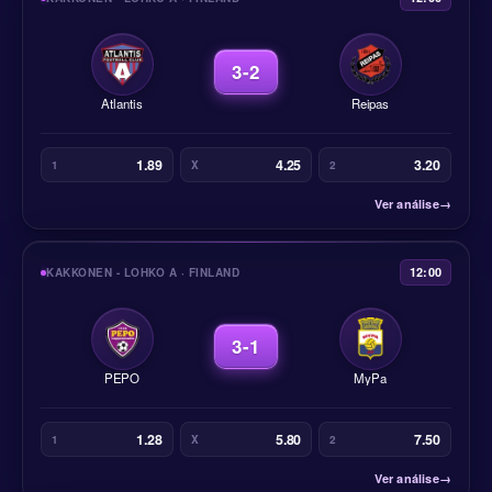
3-2
Atlantis
Reipas
1.89
4.25
3.20
1
X
2
Ver análise
→
12:00
KAKKONEN - LOHKO A · FINLAND
3-1
PEPO
MyPa
1.28
5.80
7.50
1
X
2
Ver análise
→