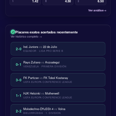
1.42
4.50
6.50
1
X
2
Ver análise
→
Placares exatos acertados recentemente
Ver histórico completo →
Ind. Juniors
vs
22 de Julio
2-0
EQUADOR · LIGA PRO SERIE B
Rayo Zuliano
vs
Anzoategui
0-1
VENEZUELA · PRIMERA DIVISIÓN
FK Partizan
vs
FK Tobol Kostanay
3-0
UEFA EUROPA CONFERENCE LEAGUE
HJK Helsinki
vs
Motherwell
1-1
UEFA EUROPA CONFERENCE LEAGUE
Molodechno-DYuSSh 4
vs
Volna
2-2
BIELORRÚSSIA · 1. DIVISION