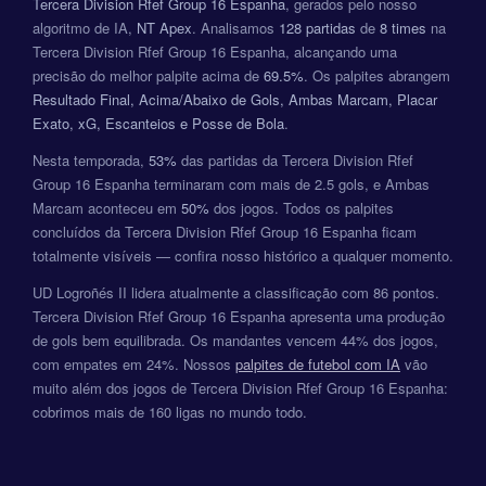
Tercera Division Rfef Group 16 Espanha
, gerados pelo nosso
algoritmo de IA,
NT Apex
. Analisamos
128 partidas
de
8 times
na
Tercera Division Rfef Group 16 Espanha, alcançando uma
precisão do melhor palpite acima de
69.5%
. Os palpites abrangem
Resultado Final, Acima/Abaixo de Gols, Ambas Marcam, Placar
Exato, xG, Escanteios e Posse de Bola
.
Nesta temporada,
53%
das partidas da Tercera Division Rfef
Group 16 Espanha terminaram com mais de 2.5 gols, e Ambas
Marcam aconteceu em
50%
dos jogos. Todos os palpites
concluídos da Tercera Division Rfef Group 16 Espanha ficam
totalmente visíveis — confira nosso histórico a qualquer momento.
UD Logroñés II lidera atualmente a classificação com 86 pontos.
Tercera Division Rfef Group 16 Espanha apresenta uma produção
de gols bem equilibrada. Os mandantes vencem 44% dos jogos,
com empates em 24%. Nossos
palpites de futebol com IA
vão
muito além dos jogos de Tercera Division Rfef Group 16 Espanha:
cobrimos mais de 160 ligas no mundo todo.