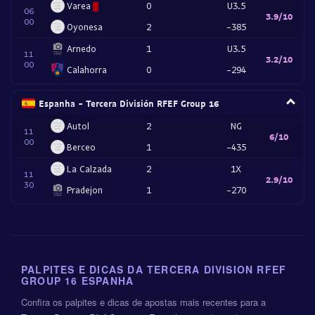
Varea
0
U3.5
06
3.9/10
00
Oyonesa
2
-385
Arnedo
1
U3.5
11
3.2/10
00
Calahorra
0
-294
Espanha - Tercera División RFEF Group 16
Autol
2
NG
11
6/10
00
Berceo
1
-435
La Calzada
2
1X
11
2.9/10
30
Pradejon
1
-270
PALPITES E DICAS DA TERCERA DIVISION RFEF
GROUP 16 ESPANHA
Confira os palpites e dicas de apostas mais recentes para a