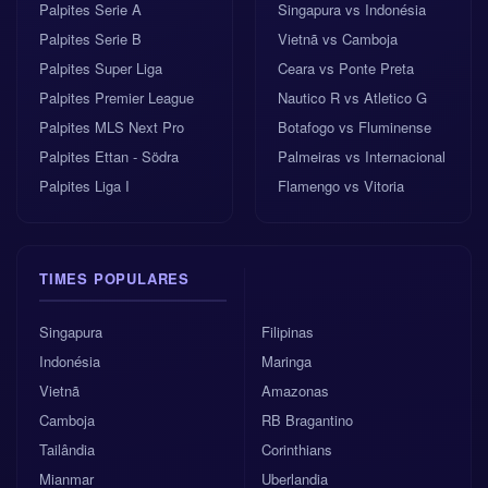
Palpites Serie A
Singapura vs Indonésia
Palpites Serie B
Vietnã vs Camboja
Palpites Super Liga
Ceara vs Ponte Preta
Palpites Premier League
Nautico R vs Atletico G
Palpites MLS Next Pro
Botafogo vs Fluminense
Palpites Ettan - Södra
Palmeiras vs Internacional
Palpites Liga I
Flamengo vs Vitoria
TIMES POPULARES
Singapura
Filipinas
Indonésia
Maringa
Vietnã
Amazonas
Camboja
RB Bragantino
Tailândia
Corinthians
Mianmar
Uberlandia