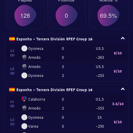
128
0
69.5%
Espanha - Tercera División RFEF Group 16
Oyonesa
0
U3.5
13
5/10
00
Arnedo
0
-263
Arnedo
3
U3.5
13
5/10
00
Oyonesa
2
-233
Espanha - Tercera División RFEF Group 16
Calahorra
0
O1.5
11
3.5/10
00
Arnedo
2
-333
Oyonesa
0
1X
12
5/10
30
Varea
0
-250