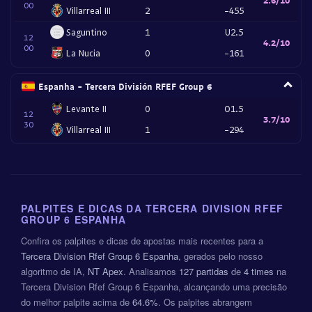
00
Villarreal III
2
-455
Saguntino
1
U2.5
12
4.2/10
00
La Nucia
0
-161
Espanha - Tercera División RFEF Group 6
Levante II
0
O1.5
12
3.7/10
30
Villarreal III
1
-294
PALPITES E DICAS DA TERCERA DIVISION RFEF
GROUP 6 ESPANHA
Confira os palpites e dicas de apostas mais recentes para a
Tercera Division Rfef Group 6 Espanha
, gerados pelo nosso
algoritmo de IA,
NT Apex
. Analisamos
127 partidas
de
4 times
na
Tercera Division Rfef Group 6 Espanha, alcançando uma precisão
do melhor palpite acima de
64.6%
. Os palpites abrangem