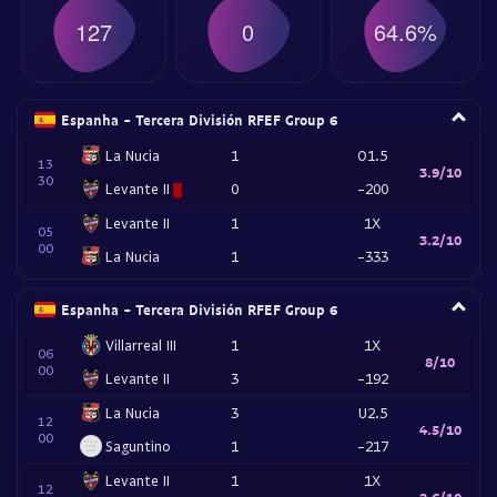
127
0
64.6%
Espanha - Tercera División RFEF Group 6
La Nucia
1
O1.5
13
3.9/10
30
Levante II
0
-200
Levante II
1
1X
05
3.2/10
00
La Nucia
1
-333
Espanha - Tercera División RFEF Group 6
Villarreal III
1
1X
06
8/10
00
Levante II
3
-192
La Nucia
3
U2.5
12
4.5/10
00
Saguntino
1
-217
Levante II
1
1X
12
2.6/10