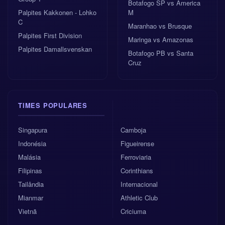
Botafogo SP vs America
Palpites Kakkonen - Lohko
M
C
Maranhao vs Brusque
Palpites First Division
Maringa vs Amazonas
Palpites Damallsvenskan
Botafogo PB vs Santa
Cruz
TIMES POPULARES
Singapura
Camboja
Indonésia
Figueirense
Malásia
Ferroviaria
Filipinas
Corinthians
Tailândia
Internacional
Mianmar
Athletic Club
Vietnã
Criciuma