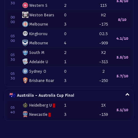
5.6/10
30
Western S
2
115
Weston Bears
0
H2
00
8/10
00
Melbourne
3
-175
Kingborou
0
O2.5
03
4.1/10
00
Melbourne
4
-909
South M
2
X2
05
5.5/10
30
Adelaide U
1
-313
Sydney O
0
2
05
5.7/10
30
Brisbane Roar
3
-250
Austrália - Australia Cup Final
Heidelberg U
1
1X
05
5.1/10
40
Newcastle
3
-159