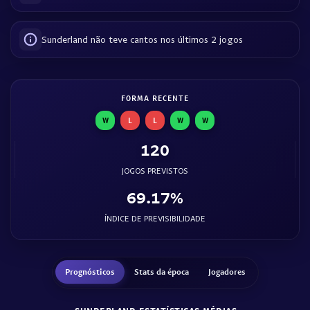
Sunderland não teve cantos nos últimos 2 jogos
FORMA RECENTE
W
L
L
W
W
120
JOGOS PREVISTOS
69.17%
ÍNDICE DE PREVISIBILIDADE
Prognósticos
Stats da época
Jogadores