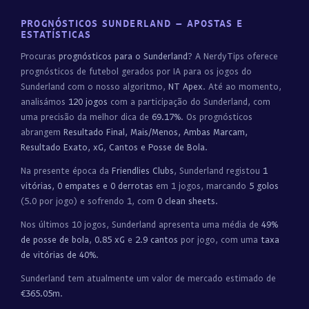
PROGNÓSTICOS SUNDERLAND – APOSTAS E
ESTATÍSTICAS
Procuras
prognósticos para o Sunderland
? A NerdyTips oferece
prognósticos de futebol gerados por IA para os jogos do
Sunderland com o nosso algoritmo,
NT Apex
. Até ao momento,
analisámos
120 jogos
com a participação do Sunderland, com
uma precisão da melhor dica de
69.17%
. Os prognósticos
abrangem
Resultado Final, Mais/Menos, Ambas Marcam,
Resultado Exato, xG, Cantos e Posse de Bola
.
Na presente época da
Friendlies Clubs
, Sunderland registou
1
vitórias, 0 empates e 0 derrotas
em 1 jogos, marcando
5 golos
(5.0 por jogo) e sofrendo 1, com
0 clean sheets
.
Nos últimos 10 jogos, Sunderland apresenta uma média de
49%
de posse de bola
,
0.85 xG
e
2.9 cantos
por jogo, com uma
taxa
de vitórias de 40%
.
Sunderland tem atualmente um valor de mercado estimado de
€365.05m
.