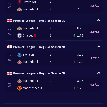
Liverpool
4
1
18
5.8/10
00
Sunderland
2
1.5
Premier League - Regular Season 38
Sunderland
2
U3.5
11
5.9/10
00
Chelsea
1
1.45
Premier League - Regular Season 37
Everton
1
O1.5
10
5.7/10
00
Sunderland
3
1.28
Premier League - Regular Season 36
Sunderland
0
O1.5
10
4.5/10
00
Manchester U
0
1.25