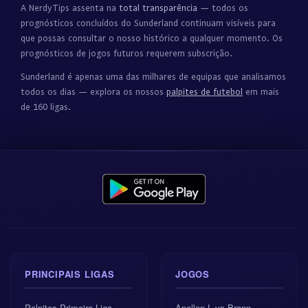
A NerdyTips assenta na
total transparência
— todos os
prognósticos concluídos do Sunderland continuam visíveis para
que possas consultar o nosso histórico a qualquer momento. Os
prognósticos de jogos futuros requerem subscrição.
Sunderland é apenas uma das milhares de equipas que analisamos
todos os dias — explora os nossos
palpites de futebol
em mais
de 160 ligas.
PRINCIPAIS LIGAS
JOGOS
Palpites Primeira Liga
Apollon L vs Brann