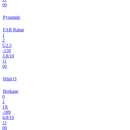
00
Pyramids
FAR Rabat
1
2
U2.5
-159
3.8/10
11
00
Hilal O
Berkane
0
1
1X
-189
4.8/10
11
00