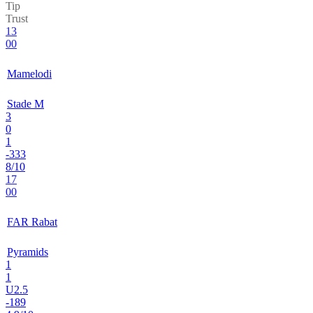
Tip
Trust
13
00
Mamelodi
Stade M
3
0
1
-333
8/10
17
00
FAR Rabat
Pyramids
1
1
U2.5
-189