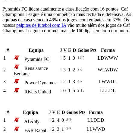
Pyramids FC lidera atualmente a classificação com 16 pontos. Caf
Champions League é uma competição mais fechada e defensiva. As
equipas da casa vencem 48% dos jogos, com empates em 37%. Os
nossos
palpites de futebol com IA
vão muito além dos jogos de Caf
Champions League: cobrimos mais de 160 ligas em todo o mundo.
CAF CHAMPIONS LEAGUE , GROUP A
#
Equipa
J
V
E
D
Golos
Pts
Forma
1
6
5
1
0
L
D
W
W
W
14:2
16
Pyramids FC
Renaissance
2
6
3
1
2
W
L
W
D
W
8:6
10
Berkane
3
6
2
1
3
L
W
W
D
L
4:7
7
Power Dynamos
4
6
0
1
5
L
L
L
D
L
2:13
1
Rivers United
CAF CHAMPIONS LEAGUE , GROUP B
#
Equipa
J
V
E
D
Golos
Pts
Forma
1
6
2
4
0
L
L
D
D
D
8:3
10
Al Ahly
2
6
2
3
1
L
L
W
W
D
3:2
9
FAR Rabat