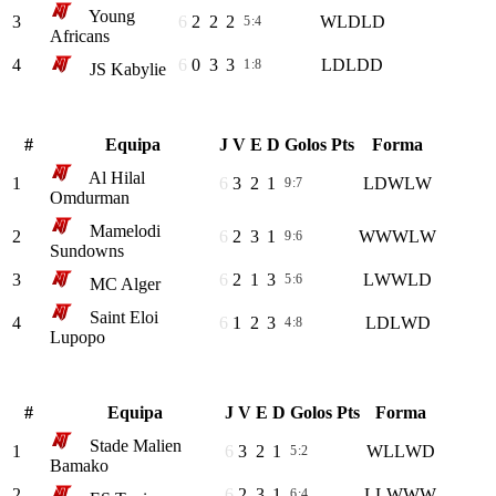
Young
3
6
2
2
2
W
L
D
L
D
5:4
8
Africans
4
6
0
3
3
L
D
L
D
D
1:8
3
JS Kabylie
CAF CHAMPIONS LEAGUE , GROUP C
#
Equipa
J
V
E
D
Golos
Pts
Forma
Al Hilal
1
6
3
2
1
L
D
W
L
W
9:7
11
Omdurman
Mamelodi
2
6
2
3
1
W
W
W
L
W
9:6
9
Sundowns
3
6
2
1
3
L
W
W
L
D
5:6
7
MC Alger
Saint Eloi
4
6
1
2
3
L
D
L
W
D
4:8
5
Lupopo
CAF CHAMPIONS LEAGUE , GROUP D
#
Equipa
J
V
E
D
Golos
Pts
Forma
Stade Malien
1
6
3
2
1
W
L
L
W
D
5:2
11
Bamako
2
6
2
3
1
L
L
W
W
W
6:4
9